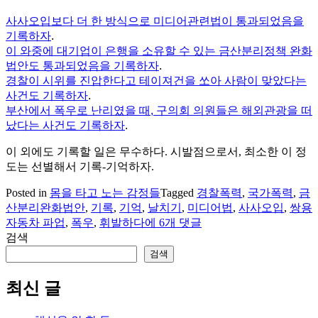
사사오입보다 더 한 방식으로 미디어관련법이 통과되었음을
기록하자
.
이 와중에 대기업이 은행을 소유할 수 있는 금산분리정책 완화
법안도 통과되었음을 기록하자
.
경찰이 시위를 진압한다고 테이져건을 쏘아 사람이 맞았다는
사건도 기록하자
.
부산에서 폭우로 난리였을 때, 구의회 의원들은 해외관광을 떠
났다는 사건도 기록하자
.
이 외에도 기록할 일은 무수하다. 시발점으로서, 최소한 이 정
도는 선별해서 기록-기억하자.
Posted in
몸을 타고 노는 감정들
Tagged
경찰폭력
,
국가폭력
,
금
산분리완화법안
,
기록
,
기억
,
날치기
,
미디어법
,
사사오입
,
쌍용
기
자동차 파업
,
폭우
,
휘발하다
에 6개 댓글
록-
검색
기
검색
억:
2009
최신 글
년
7