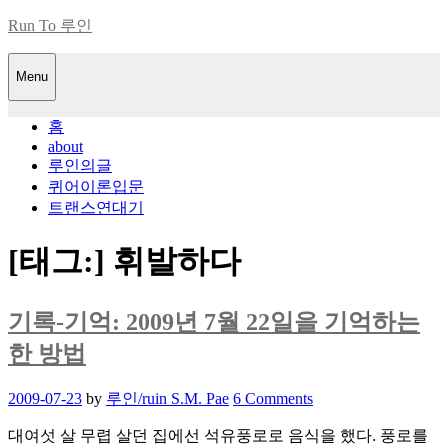
Skip
Run To 루인
to
content
Menu
홈
about
루인의글
퀴어이론입문
트랜스연대기
[태그:]
휘발하다
기록-기억: 2009년 7월 22일을 기억하는
한 방법
Posted
2009-07-23
by
루인/ruin S.M. Pae
6 Comments
on
대여섯 살 무렵 살던 집에선 석유풍로로 음식을 했다. 풍로를