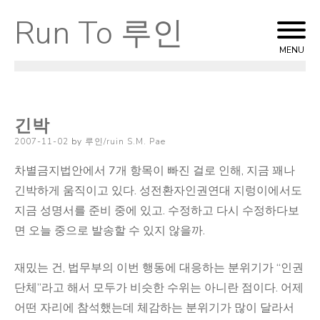
Run To 루인
Skip
to
MENU
content
긴박
Posted
2007-11-02
by
루인/ruin S.M. Pae
on
차별금지법안에서 7개 항목이 빠진 걸로 인해, 지금 꽤나
긴박하게 움직이고 있다. 성전환자인권연대 지렁이에서도
지금 성명서를 준비 중에 있고. 수정하고 다시 수정하다보
면 오늘 중으로 발송할 수 있지 않을까.
재밌는 건, 법무부의 이번 행동에 대응하는 분위기가 “인권
단체”라고 해서 모두가 비슷한 수위는 아니란 점이다. 어제
어떤 자리에 참석했는데 체감하는 분위기가 많이 달라서