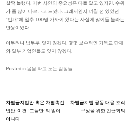
살짝 놀랬다. 이번 사안의 중요성은 다들 알고 있지만, 수위
가 좀 많이 다르다고 느꼈다. 그래서인지 며칠 전 있었던
“번개”에 얼추 100명 가까이 왔다는 사실에 많이들 놀라는
반응이었다.
아무려나 법무부, 잊지 않겠다. 몇몇 보수적인 기독교 단체
와 일부 기업인들도 잊지 않겠다.
Posted in
몸을 타고 노는 감정들
차별금지법안 혹은 차별촉진
차별금지법 공동 대응 조직
글
법안: 이건 “그들만”의 일이
구성을 위한 긴급회의
탐
아니다