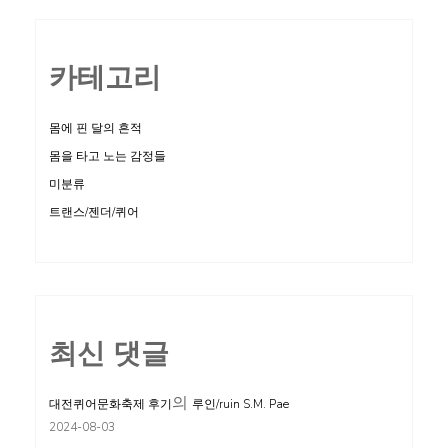
카테고리
몸에 핀 달의 흔적
몸을 타고 노는 감정들
미분류
트랜스/젠더/퀴어
최신 댓글
의
대전퀴어문화축제 후기
루인/ruin S.M. Pae
2024-08-03