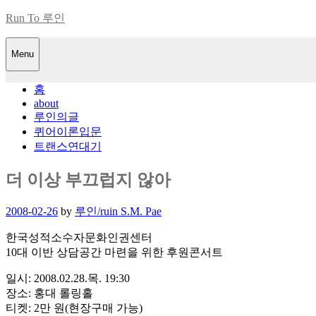
Skip
Run To 루인
to
content
Menu
홈
about
루인의글
퀴어이론입문
트랜스연대기
더 이상 부끄럽지 않아
Posted
2008-02-26
by
루인/ruin S.M. Pae
on
한국성적소수자문화인권센터
10대 이반 상담공간 마련을 위한 후원콘서트
일시: 2008.02.28.목. 19:30
장소: 홍대 롤링홀
티켓: 2만 원(현장구매 가능)