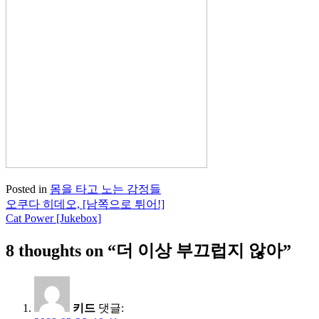
Posted in
몸을 타고 노는 감정들
오쿠다 히데오, [남쪽으로 튀어!]
글
Cat Power [Jukebox]
탐
8 thoughts on “
더 이상 부끄럽지 않아
”
색
키드
댓글: