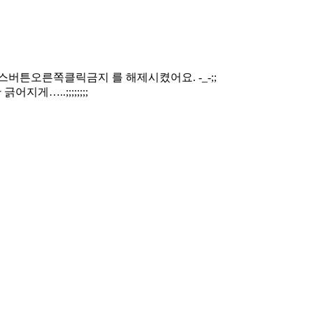
버튼오른쪽클릭금지 를 해제시켰어요. -_-;;
게…..;;;;;;;;