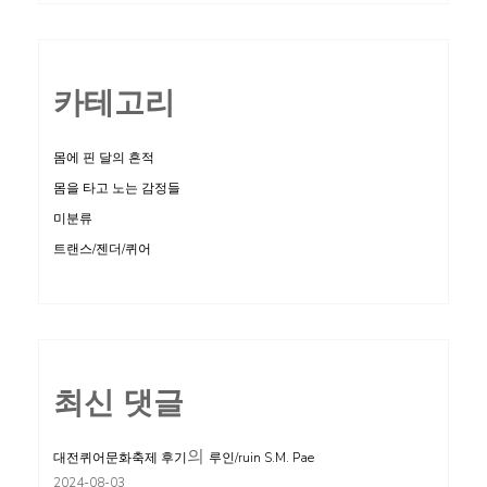
카테고리
몸에 핀 달의 흔적
몸을 타고 노는 감정들
미분류
트랜스/젠더/퀴어
최신 댓글
의
대전퀴어문화축제 후기
루인/ruin S.M. Pae
2024-08-03