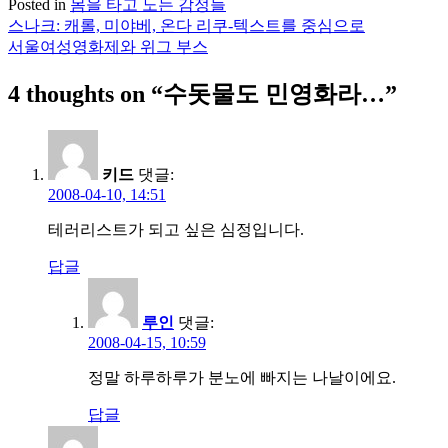
Posted in
몸을 타고 노는 감정들
스나크: 캐롤, 미야베, 온다 리쿠-텍스트를 중심으로
글
서울여성영화제와 위그 부스
탐
4 thoughts on “
수돗물도 민영화라…
”
색
키드
댓글:
2008-04-10, 14:51
테러리스트가 되고 싶은 심정입니다.
답글
루인
댓글:
2008-04-15, 10:59
정말 하루하루가 분노에 빠지는 나날이에요.
답글