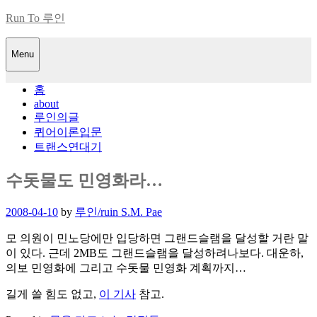
Skip
Run To 루인
to
content
Menu
홈
about
루인의글
퀴어이론입문
트랜스연대기
수돗물도 민영화라…
Posted
2008-04-10
by
루인/ruin S.M. Pae
on
모 의원이 민노당에만 입당하면 그랜드슬램을 달성할 거란 말
이 있다. 근데 2MB도 그랜드슬램을 달성하려나보다. 대운하,
의보 민영화에 그리고 수돗물 민영화 계획까지…
길게 쓸 힘도 없고,
이 기사
참고.