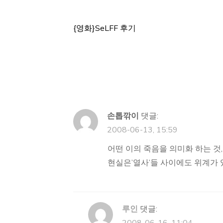
{영화}SeLFF 후기
글
탐
색
손톱깎이
댓글:
2008-06-13, 15:59
어떤 이의 죽음을 의미화 하는 것,
현실은’열사’들 사이에도 위계가
루인
댓글: