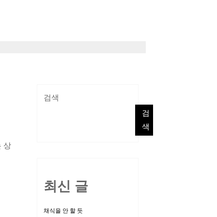
검색
검
색
 상
최신 글
채식을 안 할 듯