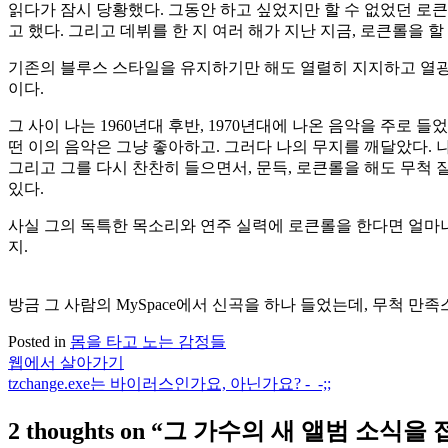
읽다가 잠시 당황했다. 그동안 하고 싶었지만 할 수 없었던 로
고 했다. 그리고 데뷔를 한 지 여러 해가 지난 지금, 로큰롤을 할
기존의 블루스 스타일을 유지하기만 해도 열렬히 지지하고 열광할 
이다.
그 사이 나는 1960년대 후반, 1970년대에 나온 음악을 주로
떤 이의 음악은 그냥 좋아하고. 그러다 나의 무지를 깨달았다. 
그리고 그를 다시 찬찬히 들으면서, 문득, 로큰롤을 해도 무척 
있다.
사실 그의 독특한 목소리와 연주 실력에 로큰롤을 한다면 얼마나 
지.
Jolie Holland, 졸리 홀랜드
방금 그 사람의 MySpace에서 신곡을 하나 들었는데, 무척 만족스
Posted in
몸을 타고 노는 감정들
웹에서 살아가기
글
tzchange.exe는 바이러스인가요, 아닌가요? -_-;;
탐
2 thoughts on “
그 가수의 새 앨범 소식을
색