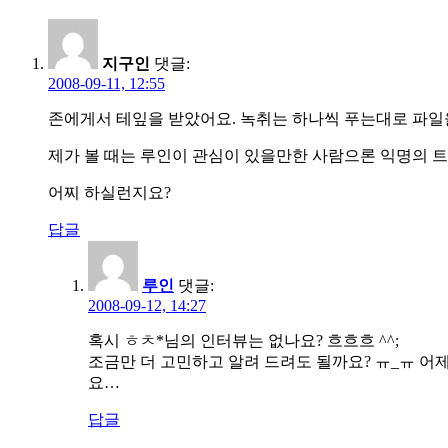
지구인
댓글:
2008-09-11, 12:55
존에게서 테잎을 받았어요. 녹취는 하나씩 푸는대로 파일을
제가 볼 때는 루인이 관심이 있을만한 사람으론 익명의 트
어찌 하실런지요?
답글
루인
댓글:
2008-09-12, 14:27
혹시 ㅎㅊ*님의 인터뷰는 없나요? 흐흐흐 ^^;
조금만 더 고민하고 알려 드려도 될까요? ㅠ_ㅠ 어
요…
답글