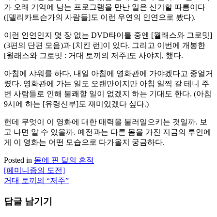
가 오래 기억에 남는 프로그램을 만난 일은 신기할 따름이다
([델리카트슨가의 사람들]도 이런 우연의 인연으로 봤다).
이런 인연인지 몇 장 없는 DVD타이틀 중엔 [월래스와 그로밋]
(3편의 단편 모음)과 [치킨 런]이 있다. 그리고 이번에 개봉한
[월래스와 그로밋 : 거대 토끼의 저주]도 사야지, 했다.
아침에 샤워를 하다, 내일 아침에 영화관에 가야겠다고 중얼거
렸다. 영화관에 가는 일도 오랜만이지만 아침 일찍 갈 테니 주
변 사람들로 인해 불쾌할 일이 없겠지 하는 기대도 한다. (아침
9시에 하는 [유령신부]도 재미있겠다 싶다.)
헌데 무엇이 이 영화에 대한 매력을 불러일으키는 것일까. 보
고 나면 알 수 있을까. 예전과는 다른 몸을 가진 지금의 루인에
게 이 영화는 어떤 모습으로 다가올지 궁금하다.
Posted in
몸에 핀 달의 흔적
[페미니즘의 도전]
글
거대 토끼의 “저주”
탐
답글 남기기
색