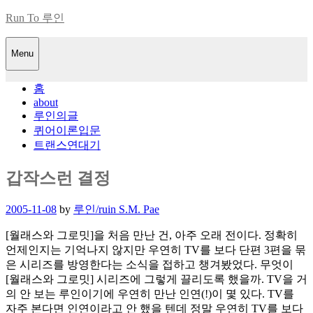
Skip
Run To 루인
to
content
Menu
홈
about
루인의글
퀴어이론입문
트랜스연대기
갑작스런 결정
Posted
2005-11-08
by
루인/ruin S.M. Pae
on
[월래스와 그로밋]을 처음 만난 건, 아주 오래 전이다. 정확히
언제인지는 기억나지 않지만 우연히 TV를 보다 단편 3편을 묶
은 시리즈를 방영한다는 소식을 접하고 챙겨봤었다. 무엇이
[월래스와 그로밋] 시리즈에 그렇게 끌리도록 했을까. TV을 거
의 안 보는 루인이기에 우연히 만난 인연(!)이 몇 있다. TV를
자주 본다면 인연이라고 안 했을 텐데 정말 우연히 TV를 보다