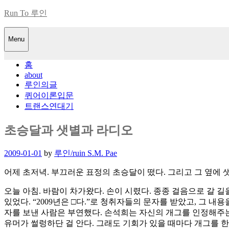
Skip
Run To 루인
to
content
Menu
홈
about
루인의글
퀴어이론입문
트랜스연대기
초승달과 샛별과 라디오
Posted
2009-01-01
by
루인/ruin S.M. Pae
on
어제 초저녁. 부끄러운 표정의 초승달이 떴다. 그리고 그 옆에 샛
오늘 아침. 바람이 차가왔다. 손이 시렸다. 종종 걸음으로 갈 
있었다. “2009년은 □다.”로 청취자들의 문자를 받았고, 그 내
자를 보낸 사람은 부연했다. 손석희는 자신의 개그를 인정해주는 
유머가 썰렁하단 걸 안다. 그래도 기회가 있을 때마다 개그를 한