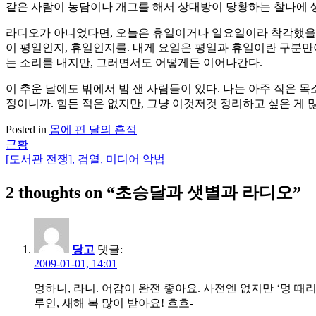
같은 사람이 농담이나 개그를 해서 상대방이 당황하는 찰나에 생
라디오가 아니었다면, 오늘은 휴일이거나 일요일이라 착각했을 거
이 평일인지, 휴일인지를. 내게 요일은 평일과 휴일이란 구분만
는 소리를 내지만, 그러면서도 어떻게든 이어나간다.
이 추운 날에도 밖에서 밤 샌 사람들이 있다. 나는 아주 작은 목
정이니까. 힘든 적은 없지만, 그냥 이것저것 정리하고 싶은 게 
Posted in
몸에 핀 달의 흔적
근황
글
[도서관 전쟁], 검열, 미디어 악법
탐
2 thoughts on “
초승달과 샛별과 라디오
”
색
당고
댓글:
2009-01-01, 14:01
멍하니, 라니. 어감이 완전 좋아요. 사전엔 없지만 ‘멍 
루인, 새해 복 많이 받아요! 흐흐-