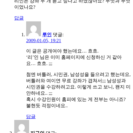
리인은 강좌 두 개 듣고 싶다고 하셨잖아요? 무엇과 무엇
이었나요?
답글
루인
댓글:
2009-01-05, 19:21
이 글은 공개여야 했는데요… 흐흐.
‘리’인 님은 이미 홈페이지에 신청하신 거 같아
요… 흐흐. ;;;
첨엔 버틀러, 시민권, 남성성을 들으려고 했는데요,
버틀러와 여이연 무료 강좌가 겹쳐서;;; 남성성과
시민권을 수강하려고요. 이렇게 쓰고 보니, 왠지 미
안하네요.. ;;;
혹시 수강인원이 홈피에 있는 게 전부는 아니죠?
불현듯 걱정이네요..
답글