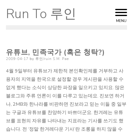
Run To 루인
Skip
to
MENU
content
유튜브, 민족국가 (혹은 청탁?)
Posted
2009-04-17
by
루인/ruin S.M. Pae
on
4월 9일부터 유튜브가 제한적 본인확인제를 거부하고 사
용자의 지역을 한국으로 설정할 경우 게시판을 사용할 수
없게 했다는 소식이 상당한 파장을 일으키고 있지요. 많은
블로그와 주류 언론이 이를 다루고 있는데요. 진보연 하거
나, 2MB와 한나라를 비판하면 진보라고 믿는 이들 중 일부
는 구글과 유튜브를 찬양하기 바쁘더군요. 한겨레는 유튜
브를 표현의 자유를 나타내는 지표라는 기사를 쓰기도 했
습니다. 전 ‘정말 한겨레다운 기사’란 조롱을 하지 않을 수