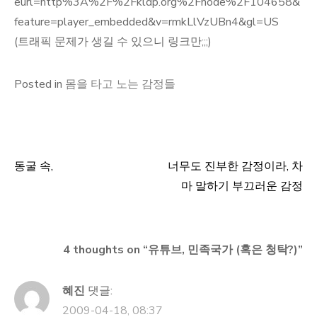
eurl=http%3A%2F%2Fkldp.org%2Fnode%2F104658&
feature=player_embedded&v=rmkLlVzUBn4&gl=US
(트래픽 문제가 생길 수 있으니 링크만;;;)
Posted in
몸을 타고 노는 감정들
동굴 속,
너무도 진부한 감정이라, 차
글
마 말하기 부끄러운 감정
탐
색
4 thoughts on “
유튜브, 민족국가 (혹은 청탁?)
”
혜진
댓글:
2009-04-18, 08:37