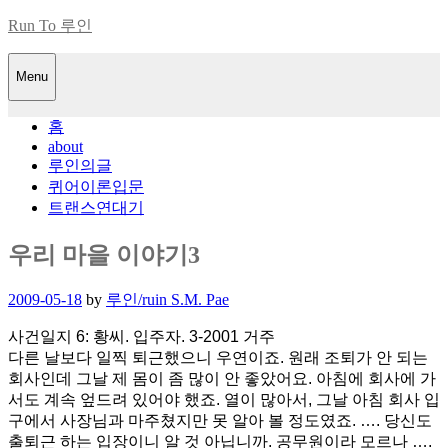
Skip
Run To 루인
to
content
Menu
홈
about
루인의글
퀴어이론입문
트랜스연대기
우리 마을 이야기3
Posted
2009-05-18
by
루인/ruin S.M. Pae
on
사건일지 6: 황씨. 입주자. 3-2001 거주
다른 날보다 일찍 퇴근했으니 우연이죠. 원래 조퇴가 안 되는
회사인데 그날 제 몸이 좀 많이 안 좋았어요. 아침에 회사에 가
서도 계속 엎드려 있어야 했죠. 열이 많아서, 그날 아침 회사 입
구에서 사장님과 마주쳤지만 못 알아 볼 정도였죠. …. 당신도
출퇴근 하는 입장이니 알 것 아닙니까. 공무원이라 모르나 ….