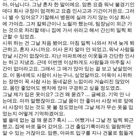
아, 아닙니다. 그냥 혼자 한 말이에요. 암튼 요즘 워낙 불경기인
데다 회사 규정이 엄격하고 요즘 인사고과 기간이거든요. 그러
니 별 수 있어요? 기절해서 병원에 실려 가지 않는 이상 회사
에 가야죠. 그저 칼퇴근이나 노릴까 했는데, 팀장님이 외근 가
는 것으로 처리할 테니 집에 가서 쉬라고 해서 간신히 일찍 퇴
근할 수 있었죠.
시위 하는 건 그날 처음 봤어요. 아침 일찍 나와서 저녁 늦게 퇴
근하고, 혼자 사니까요. 이사 온지 얼마 안 되었고, 워낙 사람들
만날 시간이 없잖아요. 지난 아파트에선 이웃들과 간단한 인사
는 하고 지냈죠. 근데 이번엔 이상하게도 사람들과 마주칠 시
간이 없더라고요. 그래서 그 애가 앉아 있는 걸 보고 낯설었어
요. 이 동네에도 사람이 사는구나, 싶었달까요. 더욱이 시위하
는 장면이 꼭 사람 사는 동네같은 느낌이라 거슬리진 않았어
요. 몸만 좋았어도 벤치에 앉아 구경하고 싶을 정도였죠.
그날 제가 입은 옷이요? 그건 왜 묻죠? … 글쎄요. 기억 안 나
는데요. 아까 말했잖아요. 그날 몸이 안 좋아서 사장 바로 앞에
서 사장이 있는 것도 못 볼 정도였는데 그날 제가 무슨 옷을 입
었는지 어떻게 기억하겠어요.
별 쓸데 없는 걸 왜 묻죠? 혹시 …. 어쨌거나 그날 전 일찍 퇴근
했고, 집에 바로 들어 갔어요. 그건 출입기록이라도 열람하면
알 수 있는 거잖아요. 암튼, 아파트 입구를 지나 건물로 힘들게