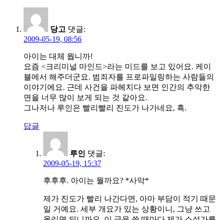
당고
댓글:
2009-05-19, 08:56
아이는 대체 뭡니까!
요즘 <크리미널 마인드>라는 미드를 보고 있어요. 케이
블에서 해주더군요. 범죄자를 프로파일링하는 사람들의
이야기에요. 근데 사건을 파헤치다 보면 인간의 추악한
면을 너무 많이 보게 되는 것 같아요.
그나저나 루인은 빨리빨리 진도가 나가네요, 흑.
답글
루인
댓글:
2009-05-19, 15:37
후후후. 아이는 뭘까요? *사악*
제가 진도가 빨리 나간다면, 아마 부담이 적기 때문
일 거예요. 세부 개요가 있는 상황이니, 그냥 쓰고
올리면 되니까요. 이 글을 쓸 때마다 제가 소설가를