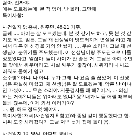
람아, 진짜야.
애는 모르겠는데. 본 적 없어. 난 몰라. 그만해.
특이사항:
사건일지 9: 홍씨. 원주민. 48-21 거주.
글쎄 …. 아이는 잘 모르겠는데. 본 것 같기도 하고, 못 본 것 같
기도 하고. 암튼, 그날 채 선생님이 멋드러지게 연설을 하고 계
셔서 다른 덴 신경을 거의 안 썼지. …. 무슨 소리야, 그날 채 선
생님이 분위기를 주도했는데. 이 선생님이랑 주도권으로 다툴
정도였다고. 알잖아. 둘이 사이가 안 좋은 거. 그날은 아예 주민
들 앞에서 싸우더라고. 사실 싸우기 좋잖아. 시위자리니 시끄
러워도 묻히기 쉽고.
소주병? 아냐. 나 아냐. 누가 그래! 나 요즘 술 끊었어. 이 선생
님은 확실히 마셨고, 채 선생님은 잘 모르겠는데, 암튼 난 아냐.
안 마셨어. …. 무슨 소리야. 지문검사를 왜 해? 이거, 나 의심
하는 거야? 니들은 위아래도 없냐? 응? 내가 니들 어릴 때부터
돌봐 줬는데, 이제 와서 이러기야?
나, 원, 해도 정도껏 해야지.
특이사항: 채씨(사건일지 8 참고)와 종일 같이 행동했다고 함.
시위 도중 사라졌다가 그날 저녁 늦게 집에 돌아 옴.
사건일지 10: 방씨. 아파트 경비원.