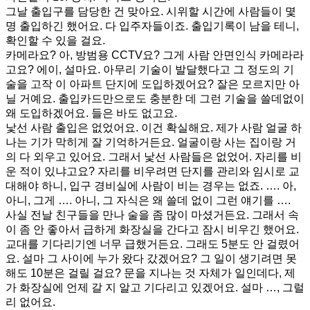
그날 출입구를 담당한 건 맞아요. 시위할 시간에 사람들이 몇
명 출입하긴 했어요. 다 입주자들이죠. 출입기록이 남을 테니,
확인할 수 있을 걸요.
카메라요? 아, 방범용 CCTV요? 그게 사람 안면인식 카메라라
고요? 에이, 설마요. 아무리 기술이 발달했다고 그 정도의 기
술을 고작 이 아파트 단지에 도입하겠어요? 잘은 모르지만 아
닐 거예요. 출입카드만으로도 충분한 데 그런 기술을 쓸데없이
왜 도입하겠어요. 들은 바도 없고요.
낯선 사람 출입은 없었어요. 이건 확실해요. 제가 사람 얼굴 하
나는 기가 막히게 잘 기억하거든요. 얼굴이랑 사는 집이랑 거
의 다 외우고 있어요. 그래서 낯선 사람들은 없었어. 자리를 비
운 적이 있냐고요? 자리를 비우려면 단지를 관리와 임시로 교
대해야 하니, 입구 경비실에 사람이 비는 경우는 없죠. …. 아,
아니, 그게 …. 아니, 그 자식은 왜 쓸데 없이 그런 얘기를 ….
사실 전날 친구들을 만나 술을 좀 많이 마셨거든요. 그래서 속
이 좀 안 좋아서 급하게 화장실을 간다고 잠시 비우긴 했어요.
교대를 기다리기엔 너무 급했거든요. 그래도 5분도 안 걸렸어
요. 설마 그 사이에 누가 왔다 갔겠어요? 그 일이 생기려면 못
해도 10분은 걸릴 걸요? 문을 지나는 것 자체가 일인데다, 제
가 화장실에 언제 갈 지 알고 기다리고 있겠어요. 설마 …, 그럴
리 없어요.