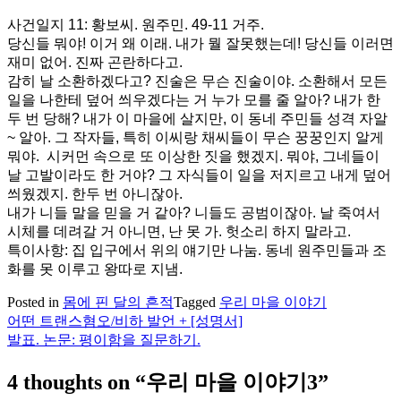
사건일지 11: 황보씨. 원주민. 49-11 거주.
당신들 뭐야! 이거 왜 이래. 내가 뭘 잘못했는데! 당신들 이러면
재미 없어. 진짜 곤란하다고.
감히 날 소환하겠다고? 진술은 무슨 진술이야. 소환해서 모든
일을 나한테 덮어 씌우겠다는 거 누가 모를 줄 알아? 내가 한
두 번 당해? 내가 이 마을에 살지만, 이 동네 주민들 성격 자알
~ 알아. 그 작자들, 특히 이씨랑 채씨들이 무슨 꿍꿍인지 알게
뭐야. 시커먼 속으로 또 이상한 짓을 했겠지. 뭐야, 그네들이
날 고발이라도 한 거야? 그 자식들이 일을 저지르고 내게 덮어
씌웠겠지. 한두 번 아니잖아.
내가 니들 말을 믿을 거 같아? 니들도 공범이잖아. 날 죽여서
시체를 데려갈 거 아니면, 난 못 가. 헛소리 하지 말라고.
특이사항: 집 입구에서 위의 얘기만 나눔. 동네 원주민들과 조
화를 못 이루고 왕따로 지냄.
Posted in
몸에 핀 달의 흔적
Tagged
우리 마을 이야기
어떤 트랜스혐오/비하 발언 + [성명서]
글
발표. 논문: 평이함을 질문하기.
탐
4 thoughts on “
우리 마을 이야기3
”
색