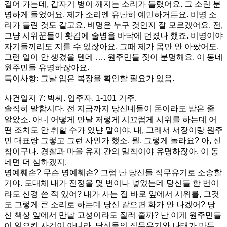
걸어 가는데, 갑자기 병이 깨지는 소리가 들렸어요. 그 소린 분
명하게 들었어요. 제가 소리엔 유난히 예민하거든요. 비명 소
리가 들린 것도 같고요. 비명은 누구 것인지 잘 모르겠어요. 전,
그냥 시위꾼들이 홧김에 술병을 바닥에 던졌나 했죠. 비명이야
자기들끼리도 지를 수 있잖아요. 그때 제가 몸만 안 아팠어도,
그런 일이 안 생겼을 텐데 …. 원주민들 짓이 분명해요. 이 동네
원주민들 유명하잖아요.
특이사항: 그날 입은 복장을 확인할 필요가 있음.
사건일지 7: 박씨. 입주자. 1-101 거주.
솔직히 말합시다. 전 지금까지 당신네들이 돈이라도 받은 줄
알았소. 아니 어떻게 만날 저렇게 시끄럽게 시위를 하는데 어
떤 조치도 안 취할 수가 있냔 말이야. 내, 그래서 서장이랑 원주
민 대표랑 그렇고 그런 사인가 했소. 뭘, 그렇게 놀라요? 아, 신
참이구나. 경찰과 마을 유지 간의 밀착이야 유명하잖아. 이 동
네면 더 심하겠지.
명예훼손? 무슨 명예훼손? 그럼 난 당신들 직무유기로 소송할
거야. 도대체 내가 진정을 몇 번이나 넣었는데 당신들 한 번이
라도 신경 쓴 적 있어? 내가 사는 집 바로 앞에서 시위를, 그것
도 그렇게 큰 소리로 하는데 당신 같으면 화가 안 나겠어? 당
신 책상 앞에서 만날 고성이라도 질러 줄까? 난 이게 원주민들
이 일으킨 사건이 아니라, 당신들의 직무유기와 나태가 만든