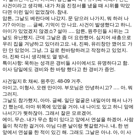
사건이라고 생각해. 내가 처음 진정서를 냈을 때 시위를 막았
다면 이런 일이 없었잖아. 참내.
암튼, 그날도 베란다에 나갔지. 문 닫으러 나가지, 뭐 하러 나
가? 아이는 … 글쎄, 기억이 안 나요. 사건이 발생했다고 하니,
아이가 있었겠지 않겠소? 설마 …. 암튼, 원주민들 시위는 그
날도 유난했지. 근데 그날은 좀 더 요란했어. 심지어 새총으로
우리 집을 겨냥하고 있더라고요. 내, 진짜, 유리창만 깼어도 가
만 안 있었어. 그냥, 그 길로 한바탕하려고 작정하고 있었지.
아, 진짜 다시 생각해도 열 받네.
특이사항: 욱하는 성격은 경비들 사이에서도 유명하다고 함.
이사 당일에도 경비와 한 바탕 했다고 한 경비가 증언.
사건일지 8: 채씨. 원주민. 48-09 거주.
아이고, 이형사, 오랜 만이야. 부모님은 안녕하시고? …. 아, 뭐
그러지.
그날도 참가했지, 아마. 글쎄. 일단 얼굴은 내밀어야 해서 나가
긴 했는데, 아마 뒤쪽에 있었을 거야. 내 나이도 있고 하니 앞에
나서기가 뭣하잖아. 그래서 잘은 모르겠어.
에이, 무슨. 내가 무슨 힘이 있다고 앞에서 연설을 하겠어. 사람
들이 착각한 걸거야. 아님 다른 날이랑 헷갈렸거나. 내, 한 번
앞에서 연설을 한 적이 있긴 해. 그래도 그날은 아냐. 아, 이 사