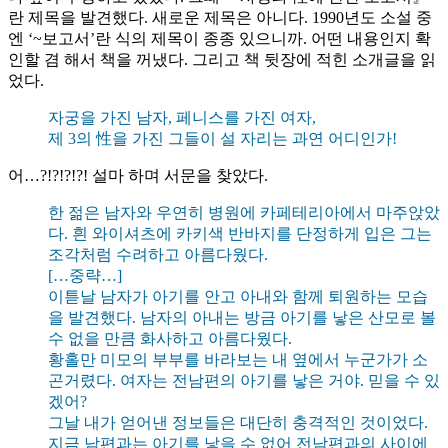
란 제목을 발견했다. 새로운 제목은 아니다. 1990년도 소설 중
엔 ‘~보고서’란 식의 제목이 종종 있으니까. 어떤 내용인지 확
인할 겸 해서 책을 꺼냈다. 그리고 책 뒷장에 적힌 소개글을 읽
었다.
자궁을 가진 남자, 페니스를 가진 여자,
제 3의 性을 가진 그들이 설 자리는 과연 어디인가!
어…?!?!?!?! 설마 하며 서문을 찾았다.
한 젊은 남자와 우연히 병원에 카페테리아에서 마주앉았
다. 흰 와이셔츠에 카키색 반바지를 단정하게 입은 그는
조각처럼 수려하고 아름다웠다.
[…중략…]
이튿날 남자가 아기를 안고 아내와 함께 퇴원하는 모습
을 발견했다. 남자의 아내는 방금 아기를 낳은 산모로 볼
수 없을 만큼 화사하고 아름다웠다.
황홀만 미모의 부부를 바라보는 내 옆에서 누군가가 소
곤거렸다. 여자는 전남편의 아기를 낳은 거야. 믿을 수 있
겠어?
그날 내가 얻어낸 정보들은 대단히 충격적인 것이었다.
지금 남편과는 아기를 낳을 수 없어 전남편과의 사이에