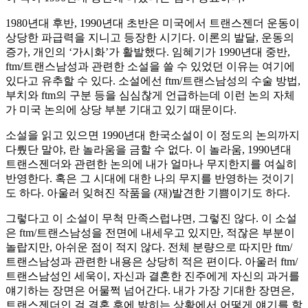
1980년대 후반, 1990년대 초반은 미국에서 트랜스젠더 운동이
상당한 파급력을 지니고 등장한 시기다. 이론의 발달, 운동의
증가, 개인의 ‘가시화’가 활발했다. 임혜기가 1990년대 중반,
ftm/트랜스남성과 관련한 소설을 쓸 수 있었던 이유는 여기에
있다고 유추할 수 있다. 소설에선 ftm/트랜스남성의 수술 방법,
부치와 ftm의 구분 등을 심심찮게 언급하는데 이런 논의 자체
가 미국 논의에 상당 부분 기대고 있기 때문이다.
소설을 읽고 있으면 1990년대 한국소설이 이 정도의 논의까지
다뤘단 말야, 란 놀라움을 금할 수 없다. 이 놀라움, 1990년대
트랜스젠더와 관련한 논의에 내가 얼마나 무지한지를 여실히
반영한다. 혹은 그 시대에 대한 나의 무지를 반영하는 것이기
도 하다. 아울러 잊혀진 작품을 (재)발견한 기쁨이기도 하다.
그렇다고 이 소설이 무척 만족스럽냐면, 그렇진 않다. 이 소설
은 ftm/트랜스남성을 전면에 내세우고 있지만, 적잖은 부분이
놀랍지만, 아쉬운 점이 적지 않다. 전체 분량으로 따지만 ftm/
트랜스남성과 관련한 내용은 상당히 적은 편이다. 아울러 ftm/
트랜스남성인 세욱이, 자신과 결혼한 진주에게 자신의 과거를
얘기하는 장면은 어물쩍 넘어간다. 내가 가장 기대한 장면은,
트랜스젠더인 걸 결혼 후에 밝히는 상황에서 어떻게 얘기를 할