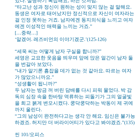
었다. 설명하기 복잡해요, 하는 것처럼.
“타고난 성과 정신이 원하는 성이 맞지 않는 걸 말해요.
동생은 여자로 태어났지만 정신적으로 자신이 여자라는
걸 인정 못하는 거죠. 남자에겐 동지의식을 느끼고 여자
에겐 이성적인 매력을 느끼는 거죠.”
[…중략…]
‘알겠어. 레즈비언의 이야기겠군.’(125-126)
“세욱 씨는 어떻게 남자 구실을 합니까?”
세영은 교묘한 웃음을 띄우며 앞에 앉은 얼간이 남자 둘
을 번갈아 보았다.
“내가 알기론 흠잡을 데가 없는 것 같아요. 따르는 여자
가 많았으니까요.”
“성생활이 됩니까?”
두 남자는 방금 꺼 버린 담배를 다시 피워 물었다. 박 감
독의 심장 속을 한바탕 역류하는 피돌기가 그의 얼굴빛
을 희고 붉게 변모시켰다. 쿵닥쿵닥하는 박동이 제 귀에
까지 울린다.
“그의 남성이 완전하다고는 생각 안 해요. 임신은 불가능
하겠죠. 허지만 더 버라이어티가 있다고 봐야겠죠.”(135)
씬 101/오피스