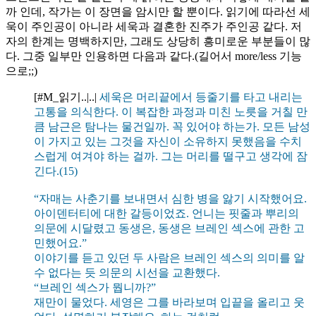
까 인데, 작가는 이 장면을 암시만 할 뿐이다. 읽기에 따라선 세
욱이 주인공이 아니라 세욱과 결혼한 진주가 주인공 같다. 저
자의 한계는 명백하지만, 그래도 상당히 흥미로운 부분들이 많
다. 그중 일부만 인용하면 다음과 같다.(길어서 more/less 기능
으로;;)
[#M_읽기..|..|
세욱은 머리끝에서 등줄기를 타고 내리는
고통을 의식한다. 이 복잡한 과정과 미친 노릇을 거칠 만
큼 남근은 탐나는 물건일까. 꼭 있어야 하는가. 모든 남성
이 가지고 있는 그것을 자신이 소유하지 못했음을 수치
스럽게 여겨야 하는 걸까. 그는 머리를 떨구고 생각에 잠
긴다.(15)
“자매는 사춘기를 보내면서 심한 병을 앓기 시작했어요.
아이덴터티에 대한 갈등이었죠. 언니는 핏줄과 뿌리의
의문에 시달렸고 동생은, 동생은 브레인 섹스에 관한 고
민했어요.”
이야기를 듣고 있던 두 사람은 브레인 섹스의 의미를 알
수 없다는 듯 의문의 시선을 교환했다.
“브레인 섹스가 뭡니까?”
재만이 물었다. 세영은 그를 바라보며 입끝을 올리고 웃