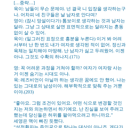
[…중략…]
욱이: 남들이 무슨 문제야. 넌 결국 니 입장을 생각하는구
나. 어차피 네 친구들은 날 남자로 안다며?
영이: (잠시 망설이다가) 톰보이로 생각하는 것과 남자는
달라. 그냥 그 상태로 살면 표면적으로는 달라지는 혼동
없이 살 수 있어.
욱이: (일그러진 표정으로 흥분을 누른다) 이거 봐 어려
서부터 난 한 번도 내가 여자로 생각된 적이 없어. 정신과
육체는 일치해야 마땅해. 난 남자가 싫고 두려웠어. 이젠
아냐. 그것도 수확의 하나지.(171)
영: 꼭 어려운 과정을 거쳐야 할까? 여자가 여자랑 사는
거 이젠 숨기는 시대도 아냐.
욱: 레즈비언이 아닐까 하는 생각은 꿈에도 안 했어. 나는
있는 그대로의 남성이야. 해부학적으로 맞춰 주는 거뿐
이야.(203)
“좋아요. 그럼 조건이 있어요. 어떤 식으로 변경할 것인
지는 저와 의논하면서 하기예요. 난 진실을 보여 주려고
했는데 당신들은 허위를 팔아먹으려고 하니까요.”
세영은 맥이 빠진 듯했다.
“성전환자는 주인공으로 탐나는 대상이 아니죠. 게다가