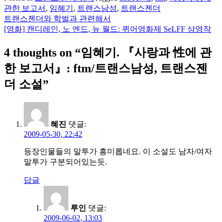
관한 보고서
,
임혜기
,
트랜스남성
,
트랜스젠더
트랜스젠더와 학벌과 관련해서
글
[영화] 캔디레인, 노 엔드, 뉴 월드: 퀴어영화제 SeLFF 상영작
탐
4 thoughts on “
임혜기. 『사랑과 性에 관
색
한 보고서』: ftm/트랜스남성, 트랜스젠
더 소설
”
혜진
댓글:
2009-05-30, 22:42
등장인물들의 말투가 흥미롭네요. 이 소설도 남자/여자
말투가 구분되어있는듯.
답글
루인
댓글:
2009-06-02, 13:03