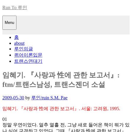
Skip
Run To 루인
to
content
Menu
홈
about
루인의글
퀴어이론입문
트랜스연대기
임혜기. 『사랑과 性에 관한 보고서』:
ftm/트랜스남성, 트랜스젠더 소설
Posted
2009-05-30
by
루인/ruin S.M. Pae
on
임혜기. 『사랑과 性에 관한 보고서』. 서울: 고려원, 1995.
01
정말 우연이었다. 얼추 열흘 전, 그냥 새로 들어온 책이 뭐가 있
나 싶어 구경하고 있었다. 그때 『사랑과 性에 관한 보고서』