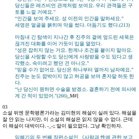
당신들은 레즈비언 관계처럼 보여요. 우리 관객들은 구
토를 느낄 거예요.”
“인간을 보여 주세요. 성 이전의 인간을 말하세요.”
세영은 얼굴을 붉히며 악을 썼다. 더듬기도 했다.(213)
마침내 긴 탐색이 지나간 후 진주의 곁에 엎드린 세욱은
끊겨진 대화를 이어 가듯이 입을 열었다.
“성은 잡히지 않는 거요. 한계나 조건을 붙이지 말아요.
당신을 사랑할 수도 당신에게 사랑받을 수도 있다고 생
각했소. 속이려고 했던 건 아니오.”
“믿을 수가 없어요. 당신은 하나부터 열까지 남자예요.”
진주는 눈도 깜박이지 않고 허공을 보며 혼자말 하듯 한
다.
“난 당신이 원하면 수술을 받겠소. 결혼하기 전에 의사에
게 간 적이 있었어.”(266)
_M#]
03
소설 뒤엔 문학평론가라는 김미현의 해설이 실려 있다. 해설을
잘 안 읽는 나지만, 이 소설의 해설은 읽지 않을 수 없다. 근데
이 해설이 대박이다. -_-;; 말이 필요없다. 그냥 확인하자.
임혜기의 두 번째 장편소설인 《사랑과 性에 관한 보고