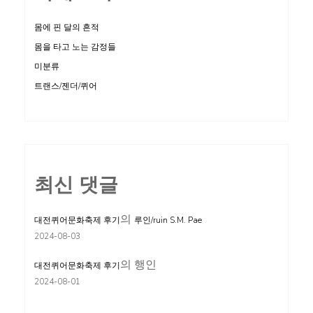
몸에 핀 달의 흔적
몸을 타고 노는 감정들
미분류
트랜스/젠더/퀴어
최신 댓글
의
대전퀴어문화축제 후기
루인/ruin S.M. Pae
2024-08-03
의
행인
대전퀴어문화축제 후기
2024-08-01