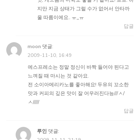
앗, 게으름의 미학도 좋을 거 같아요! 흐흐. 하
지만 지금 상태가 그럴 수가 없어서 안타까
울 따름이에요.. ㅠ_ㅠ
답글
moon
댓글:
2009-11-10, 16:49
에스프레소는 정말 정신이 바짝 들어야 된다고
느껴질 때 마시는 것 같아요.
전 소이아메리카노를 좋아해요! 두유의 꼬소한
맛과 커피의 깊은 맛이 잘 어우러진다능///ㅅ/
ㅅ/////
답글
루인
댓글: