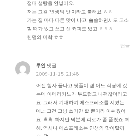
절대 설탕을 안넣어요.
저는 그걸 ‘인생의 맛’이라고 불러요 ㅎㅎ
가는 집 마다 다른 맛이 나고, 씁쓸하면서도 고소
할 때가 있고 쓰고 신 커피도 있고 ㅎㅎㅎ
랜덤의 미학 ㅎㅎ
답글
루인
댓글:
2009-11-15, 21:48
어젠 행사 끝나고 뒷풀이 겸 어느 식당에 갔
는데 아메리카노가 부드럽고 나괜찮더라고
요. 그래서 기대하며 에스프레소를 시켰는
데..;;; 그건 그냥 쓰기만 할 뿐이라 아쉬웠어
요. 흑흑. 하지만 덕분에 피로가 좀 풀렸죠. 헤
헤. 역시나 에스프레소는 인생의 맛이랄까