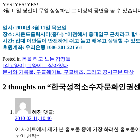
YES! YES! YES!
3월 11일 당신이 무얼 상상하던 그 이상의 공연을 볼 수 있습니다
일시: 2010년 3월 11일 목요일
장소: 사운드홀릭시티(홍대) *이전해서 홍대입구 근처라고 합니
시간: 십대 이반들이 안전하게 쉬고 놀고 배우고 상담할 수 있도
후원계좌: 우리은행 1006-301-221561
Posted in
몸을 타고 노는 감정들
[길고양이] 고양이는 살아있다
글
문서와 기록물, 구글웨이브, 구글버즈, 그리고 공사구분 단상
탐
2 thoughts on “
한국성적소수자문화인권센터(
색
혜진
댓글:
2010-02-11, 10:46
이 사이트에서 제가 본 홍보물 중에 가장 화려한 홍보물이네
눈이 번쩍~