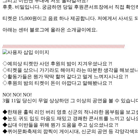
그리고 이번엔 무대에 저도 올라갈까요?
후훗. 비밀입니다. 궁금하면 당일 후원콘서트장에서 직접 확인
티켓은 15,000원이고 음료 하나 제공합니다. 저에게서 사셔도
아래는 센터 블로그에 올라온 소개글이에요.
///////////////////////////////////////////////////////////////////////////////////////////////////
◇예의상 티켓만 사던 후원의 밤이 지겨우셨나요 ?!
◇티켓을 샀으니 가기라도 해야지 라는 따분한 생각을 해보셨나요
◇활동가들은 뭔가 딱딱 할꺼 같다고 멀게 느껴지시나요 ?!
◇후원의 밤의 티켓이 돈이 아깝다고 말해봤나요 ?!
NO! NO! NO!
3월 11일 당신이 무얼 상상하던 그 이상의 공연을 볼 수 있습니다
◆한채윤 홀릭 리인 버리 영호 신군의 적나라한 몸부림을 보고싶
◆눈도 귀도 입도 마음도 재밌고 경쾌한 콘서트를 느끼고 싶나요 
◆십대 이반들을 위해 뭔가 도움을 주고 싶으셨나요 ?!
◆퀴어문화축제의 깜찍이 게이시대, 신군의 공연 등 각양각색