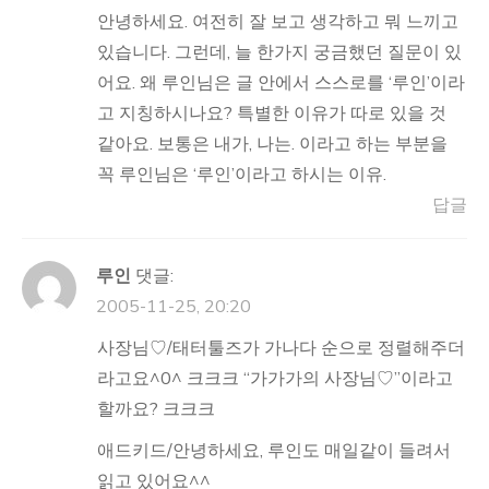
안녕하세요. 여전히 잘 보고 생각하고 뭐 느끼고
있습니다. 그런데, 늘 한가지 궁금했던 질문이 있
어요. 왜 루인님은 글 안에서 스스로를 ‘루인’이라
고 지칭하시나요? 특별한 이유가 따로 있을 것
같아요. 보통은 내가, 나는. 이라고 하는 부분을
꼭 루인님은 ‘루인’이라고 하시는 이유.
답글
루인
댓글:
2005-11-25, 20:20
사장님♡/태터툴즈가 가나다 순으로 정렬해주더
라고요^0^ 크크크 “가가가의 사장님♡”이라고
할까요? 크크크
애드키드/안녕하세요, 루인도 매일같이 들려서
읽고 있어요^^