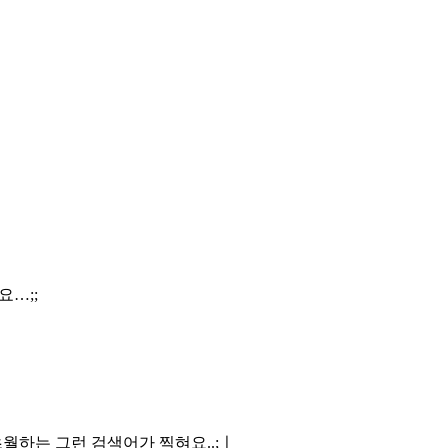
…;;
월하는 그런 검색어가 찍혀요..;ㅣ