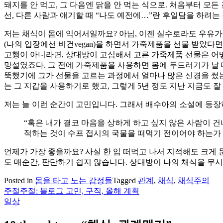
돼지를 안 먹고, 그 다음엔 닭을 안 먹는 식으로. 처음부터 모든
선, 다른 사람과 얘기할 때 “나도 예전에…”란 후일담을 하려는
저는 채식이 몸에 익어서일까요? 아님, 이젠 실수로라도 우유가
(나의 입장에선 비건vegan)을 하면서 가죽제품을 선물 받았다
고행이 아니라면, 상대방이 고심해서 고른 가죽제품 선물은 어
망설였죠다. 그 전에 가죽제품을 사용하면 몸에 두드러기가 날 
뚝했기에 그가 선물을 고르는 과정에서 얼마나 많은 신경을 썼는
는 그 지갑을 사용하기로 했고, 그렇게 5년 정도 지난 지금도 잘
저는 늘 이런 순간이 고민입니다. 그래서 배수아의 소설에 등
“혹은 내가 결코 마음을 상하게 하고 싶지 않은 사람이 
적하는 것이 수프 접시의 국물을 떠먹기 전이어야 하는가 
언제가 가장 좋을까요? 사실 한 입 떠먹고 나서 지적해도 크게 
도 매순간, 판단하기 쉽지 않습니다. 상대방이 나의 채식을 무시
Posted in
몸을 타고 노는 감정들
Tagged
관계
,
채식
,
채식주의
주절주절: 블로그 고민, 구직, 올해 계획
글
일상
탐