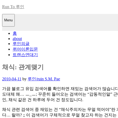
Skip
Run To 루인
to
content
Menu
홈
about
루인의글
퀴어이론입문
트랜스연대기
채식: 관계맺기
Posted
2010-04-11
by
루인/ruin S.M. Pae
on
가끔 블로그 유입 검색어를 확인하면 재밌는 검색어가 많습니다.
도대체 왜… ㅡ_ㅡ; 꾸준히 들어오는 검색어는 “감동적인말” 근
인, 채식 같은 건 하루에 두어 건 정도입니다.
채식 관련 검색어 중 재밌는 건 “채식주의자는 무얼 먹어야”란 
다… 랄까? ;; 이 검색어가 구체적으로 무얼 찾고자 하는 건지