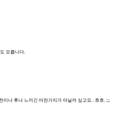
지도 모릅니다.
나 후나 느끼긴 마찬가지가 아닐까 싶고요.. 흐흐. ;;;