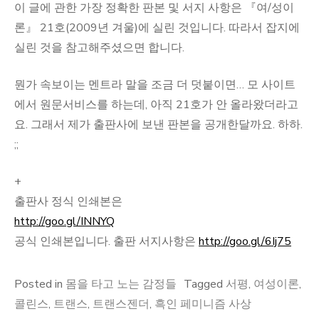
이 글에 관한 가장 정확한 판본 및 서지 사항은 『여/성이
론』 21호(2009년 겨울)에 실린 것입니다. 따라서 잡지에
실린 것을 참고해주셨으면 합니다.
뭔가 속보이는 멘트라 말을 조금 더 덧붙이면… 모 사이트
에서 원문서비스를 하는데, 아직 21호가 안 올라왔더라고
요. 그래서 제가 출판사에 보낸 판본을 공개한달까요. 하하.
;;
+
출판사 정식 인쇄본은
http://goo.gl/INNYQ
공식 인쇄본입니다. 출판 서지사항은
http://goo.gl/6Ij75
Posted in
몸을 타고 노는 감정들
Tagged
서평
,
여성이론
,
콜린스
,
트랜스
,
트랜스젠더
,
흑인 페미니즘 사상