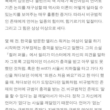
복해서 강조한다. 콜린스의 책 자체가 흑인여성의 언어로
기존 논의를 재구성할 때 역사와 이론이 어떻게 달라질 수
있는지를 보여주는 매우 훌륭한 증거다. 따라서 비규범적
인 존재에게 언어는 일종의 힘이며, 힘기르기의 밑절미다.
그리고 그 힘은 상상 이상으로 세다.
몇 해 전, 한국을 방문한 앨리스 워커는 여성이 말을 하기
시작하면 가부장제는 충격을 받는다고 말했다. 그의 소설
『컬러 퍼플』에서 씰리가 미스터에게 자신의 의견을 말하
자 그토록 고압적이던 미스터가 충격을 받고 아무 말도 못
했던 것처럼. 혹은 한 mtf가 서울서 지하철을 타고 가다 자
신을 쳐다보던 이에게 “트랜스 처음 봐요?”라고 한 마디 했
을 때, 쳐다보던 이가 도망갔다던 일화처럼. 비규범적인 존
재의 언어에 규범이 충격을 받는 건, 비규범적인 존재도 ‘말
을 할 수 있다’는 걸 깨달아서가 아니다. 정작 그 자신에게
언어가 ‘없다’는 사실을 깨달았기 때문이다. 언어가 ‘없는’
존재는 규범적인 존재다. 지배관계와 규범은 언어의 부재