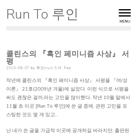
Run To 루인
Skip
to
MENU
content
콜린스의 『흑인 페미니즘 사상』 서
평
Posted
2010-08-07
by
루인/ruin S.M. Pae
on
작년에 콜린스의 『흑인 페미니즘 사상』 서평을 『여/성
이론』 21호(2009년 겨울)에 실었다. 이런 식으로 서평을
써도 괜찮은 걸까,라는 고민을 많이했다. 작년 10월 말에서
11월 초 이곳 [Run To 루인]에 쓴 글 중에, 관련 고민을 포
스팅한 것도 몇 개 있고…
난 내가 쓴 글을 가급적 이곳에 공개하길 바라지만, 출판된