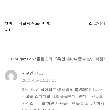
웹에서, 퍼블릭과 프라이빗
길,고양이
글
사이
탐
색
3 thoughts on “
콜린스의 『흑인 페미니즘 사상』 서평
”
지구인
댓글:
2010-08-12, 21:15
아주 잘 쓴 글이라고 생각해요..흑인페미니즘사
상으로 스터디를 해도 좋을텐데.. 먼저 루인글로
사전스터디를 하면 사람들이 책을 읽고싶어하지