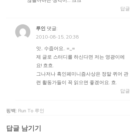
않을까하는 생각이… 크크
답글
루인
댓글:
2010-08-15, 20:38
앗.. 수줍어요.. =_=
제 글로 스터디를 하신다면 저는 영광이에
요! 흐흐.
그나저나 흑인페미니즘사상은 정말 퀴어 관
련 활동가들이 꼭 읽으면 좋겠어요. 흐.
답글
핑백:
Run To 루인
답글 남기기