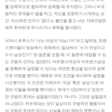
를 암묵적으로 합의하며 침묵할 때 유지된다. 그러니 비규
범적인 존재들이 말을 하고, 자신을 표현하기 시작하는 순
간, 자신에겐 언어가 ‘없다’는 불안을 품고 사는 지배규범은
매우 취약하게 무너지거나 폭력을 행사한다.
서저너 트루스가 “나는 여성이 아닙니까”라고 말하듯, 트랜
스젠더들이 방송에서, 매체에서, 일상에서 “누가 여성이고
누가 남성인가?”란 질문을 던질 때, 이 질문에 대답할 수 있
는 규범의 언어는 없(었)다. 비트랜스여성과 비트랜스남성
을 명확하게 설명할 수 있다는 막연한 환상을 믿으며 침묵
으로 버텼을 뿐이다. 때때로 여러 조건을 제시하며 설명을
시도했지만, 각 조건은 이제까지 ‘여성’ 혹은 ‘남성’으로 여
겼던 이들을 배제할 뿐이었다. 토대가 단단하다고 믿었지
만 규범의 토대는 살얼음이(었)다. 아니다. 그것은 살얼음도
아니(었)다. 허우적대는 것이 일상이자 규범적인 행동이어
서 규범의 토대란 없다는 사실을 미처 깨닫지 못했거나 외