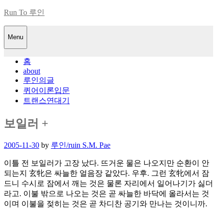
Skip
Run To 루인
to
content
Menu
홈
about
루인의글
퀴어이론입문
트랜스연대기
보일러 +
Posted
2005-11-30
by
루인/ruin S.M. Pae
on
이틀 전 보일러가 고장 났다. 뜨거운 물은 나오지만 순환이 안
되는지 玄牝은 싸늘한 얼음장 같았다. 우후. 그런 玄牝에서 잠
드니 수시로 잠에서 깨는 것은 물론 자리에서 일어나기가 싫더
라고. 이불 밖으로 나오는 것은 곧 싸늘한 바닥에 올라서는 것
이며 이불을 젖히는 것은 곧 차디찬 공기와 만나는 것이니까.