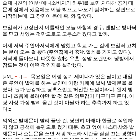
솔제니친의 [이반 데니소비치의 하루]를 보면 차디찬 공기 때
문에 잠에서 깼음에도 이불 밖으로 나오기 싫어하는 장면으로
시작하는데, 그 장면이 몸에 확, 와 닿았다.
보일러가 고장난지 이틀째인 오늘 아침의 경우, 맨발로 방바닥
을 딛고 서있는 것만으로도 고통스러웠다고 할까.
어제 저녁 주인아저씨에게 말했고 학교 가는 길에 보일러 고치
는 분이 오는 걸 봤다(주인집에서 玄牝 열쇠를 가지고 있다).
저녁에 돌아오니, 따뜻한 玄牝. 우훗. 정말 오랜만에 냉방에서
잠드는 것이 어떤 것인지를 실감했다.
[#M_
+..
|
-..
| 목요일은 이랑 정기 세미나가 있은 날이고 내일
은 루인이 발제를 하는 날인데 이랑 카페에 벌써 발제문을 올
렸다. 뭔가 난감하고 당혹스럽고 허전한 느낌이라니. 왠지 밤
11시 즈음에 올려야만 할 것 같은 의무감이 마구마구 든다. 이
랑 사상 가장 빨리 올린 것이 아닐까 하는 추측까지 하고 있
다;;;
의외로 발제문이 빨리 끝난 건, 당연히 아래아 한글로 작업하
지 않고 공책에 볼펜으로 썼기 때문. 초고 없이 나스타샤와 발
제문이나 소논문을 쓰면 서핑 하느라 시간을 질질 끄는 경향이