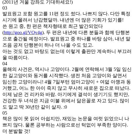
(2011년 겨울 강좌도 기대하세요!)
03
발표원고 포함 원고를 11편 정도 썼다. 나쁘지 않다. 다만 특정
시기에 몰려서 난감했달까. 내년엔 더 많은 기회가 있기를!
쓴 원고 중, 한 편은 책자형태로 최근 발간되었다
(
http://goo.gl/VQv4g
). 두 편은 내년에 다른 분들과 함께 단행본
으로 출간될 예정이다. 발표원고 중 하나를 바탕 삼아, 내년 말
즈음 공저 단행본이 하나 더 나올 수도 있고.
아는 것도 없고 바탕도 없는데 이렇게 출판만 계속하니 부끄러
울 따름이다.
04
올해의 사건은, 역시나 고양이다. 2월에 연락해서 3월 5일 임신
한 길고양이와 동거를 시작했다. 생전 처음 고양이와 살면서
임신한 고양이라니! 4월 7일부턴 엄마고양이 + 여덟 아깽과 동
거했고, 어느 한 아이 죽지 않고 무사히 새로운 집으로 떠났다.
이제 남은 건 리카와 바람. 아기에게 결석이 생기기도 했지만,
건강한 두 녀석은 지금 이불 위에서 닮은꼴로 자고 있다. 많이
도 말고 딱 30년만 같이 살자. :0
05
책은 많이 못 읽어 아쉽지만, 재밌는 논문을 여럿 읽었으니 나
쁘지 않다. 물론 공부하는 사람으로선 턱없이 부족한 양이다.
더 분발할 것!