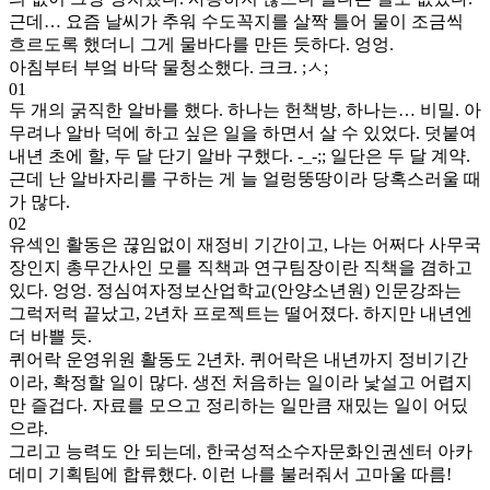
근데… 요즘 날씨가 추워 수도꼭지를 살짝 틀어 물이 조금씩
흐르도록 했더니 그게 물바다를 만든 듯하다. 엉엉.
아침부터 부엌 바닥 물청소했다. 크크. ;ㅅ;
01
두 개의 굵직한 알바를 했다. 하나는 헌책방, 하나는… 비밀. 아
무려나 알바 덕에 하고 싶은 일을 하면서 살 수 있었다. 덧붙여
내년 초에 할, 두 달 단기 알바 구했다. -_-;; 일단은 두 달 계약.
근데 난 알바자리를 구하는 게 늘 얼렁뚱땅이라 당혹스러울 때
가 많다.
02
유섹인 활동은 끊임없이 재정비 기간이고, 나는 어쩌다 사무국
장인지 총무간사인 모를 직책과 연구팀장이란 직책을 겸하고
있다. 엉엉. 정심여자정보산업학교(안양소년원) 인문강좌는
그럭저럭 끝났고, 2년차 프로젝트는 떨어졌다. 하지만 내년엔
더 바쁠 듯.
퀴어락 운영위원 활동도 2년차. 퀴어락은 내년까지 정비기간
이라, 확정할 일이 많다. 생전 처음하는 일이라 낯설고 어렵지
만 즐겁다. 자료를 모으고 정리하는 일만큼 재밌는 일이 어딨
으랴.
그리고 능력도 안 되는데, 한국성적소수자문화인권센터 아카
데미 기획팀에 합류했다. 이런 나를 불러줘서 고마울 따름!