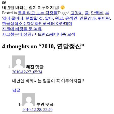
06
내년엔 바라는 일이 이루어지길!
Posted in
몸을 타고 노는 감정들
Tagged
고양이
,
글
,
단행본
,
부
엌이 물바다
,
분발할 것
,
알바
,
원고
,
유섹인
,
인문강좌
,
퀴어락
,
한국성적소수자문화인권센터 아카데미
자원에 바탕을 둔 여유
글
사고쳤는데 성공? + 트랜스페미니즘 모색
탐
4 thoughts on “
2010, 연말정산
”
색
혜진
댓글:
2010-12-27, 05:34
내년엔 바라시는 일들이 꼭 이루어지길!!
답글
루인
댓글:
2010-12-28, 22:49