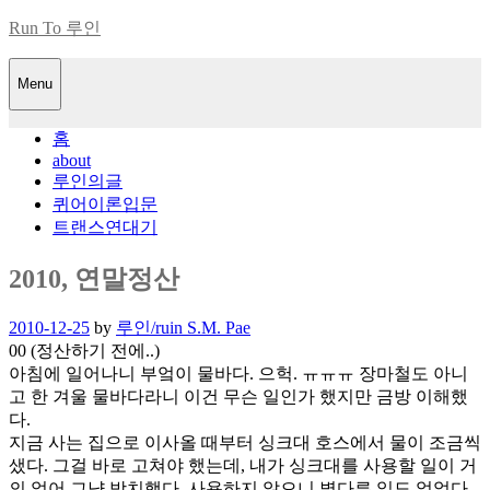
Skip
Run To 루인
to
content
Menu
홈
about
루인의글
퀴어이론입문
트랜스연대기
2010, 연말정산
Posted
2010-12-25
by
루인/ruin S.M. Pae
on
00 (정산하기 전에..)
아침에 일어나니 부엌이 물바다. 으헉. ㅠㅠㅠ 장마철도 아니
고 한 겨울 물바다라니 이건 무슨 일인가 했지만 금방 이해했
다.
지금 사는 집으로 이사올 때부터 싱크대 호스에서 물이 조금씩
샜다. 그걸 바로 고쳐야 했는데, 내가 싱크대를 사용할 일이 거
의 없어 그냥 방치했다. 사용하지 않으니 별다른 일도 없었다.