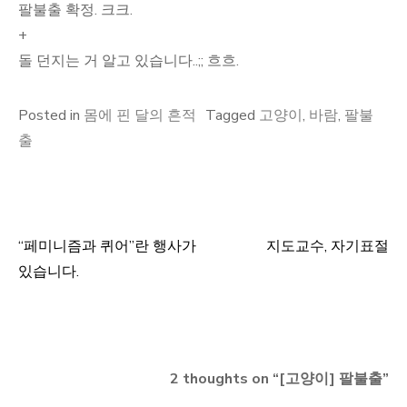
팔불출 확정. 크크.
+
돌 던지는 거 알고 있습니다..;; 흐흐.
Posted in
몸에 핀 달의 흔적
Tagged
고양이
,
바람
,
팔불
출
“페미니즘과 퀴어”란 행사가
지도교수, 자기표절
글
있습니다.
탐
색
2 thoughts on “
[고양이] 팔불출
”