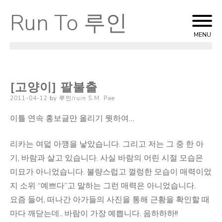
Run To 루인
Skip
to
MENU
content
[고양이] 팔불출
Posted
2011-04-12
by
루인/ruin S.M. Pae
on
이틀 연속 홍보글만 올리기 뭣하여…
리카는 여덟 아깽을 낳았습니다. 그리고 저는 그 중 한 아
기, 바람과 살고 있습니다. 사실 바람의 어린 시절 모습은
미묘가 아니었습니다. 불량스럽고 껄렁한 모습이 매력이었
지 소위 “예쁘다”고 말하는 그런 매력은 아니었습니다.
요즘 들어, 떠나간 아가들의 사진을 통해 근황을 확인할 때
마다 깨닫는데.. 바람이 가장 예쁩니다. 음하하하!!