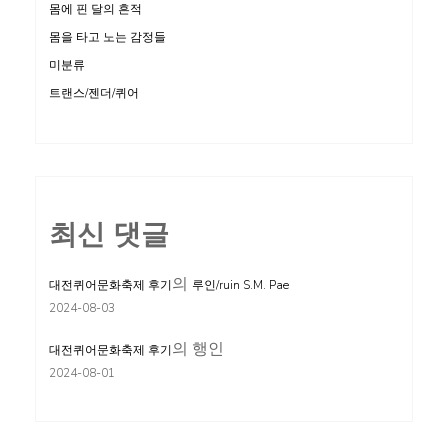
몸에 핀 달의 흔적
몸을 타고 노는 감정들
미분류
트랜스/젠더/퀴어
최신 댓글
의
대전퀴어문화축제 후기
루인/ruin S.M. Pae
2024-08-03
의
행인
대전퀴어문화축제 후기
2024-08-01