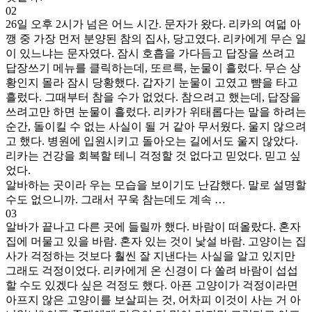
02
26일 오후 2시가 넘은 어느 시간. 문자가 왔다. 리카의 여덟 아
깽 중 가장 먼저 분양된 참의 집사, 당고였다. 리카에게 무슨 일
이 있느냐는 문자였다. 잠시 호흡을 가다듬고 답장을 쓰려고
답장쓰기 메뉴를 클릭하는데, 또르륵, 눈물이 흘렀다. 무슨 상
황인지 몰라 잠시 당황했다. 갑자기 눈물이 고였고 뺨을 타고
흘렀다. 그때부터 참을 수가 없었다. 참으려고 했는데, 답장을
쓰려고만 하면 눈물이 흘렀다. 리카가 위태롭다는 말을 하려는
순간, 돌이킬 수 없는 사실이 될 거 같아 무서웠다. 울지 않으려
고 했다. 병원에 입원시키고 돌아오는 길에서도 울지 않았다.
리카는 건강을 회복할 테니 걱정할 것 없다고 믿었다. 믿고 싶
었다.
알바하는 곳이라 우는 모습을 보이기도 난감했다. 말로 설명할
수도 없으니까. 그래서 꾸욱 참는데도 계속 …
03
알바가 끝나고 다른 곳에 들릴까 했다. 바람이 떠올랐다. 혼자
집에 머물고 있을 바람. 혼자 있는 것이 낯설 바람. 고양이는 집
사가 걱정하는 것보다 훨씬 잘 지낸다는 사실을 알고 있지만
그래도 걱정이었다. 리카에게 온 신경이 다 쏠려 바람이 섭섭
할 수도 있겠다 싶은 걱정도 했다. 아픈 고양이가 걱정이라면
아프지 않은 고양이를 보살피는 것, 어차피 이것이 사는 거 아