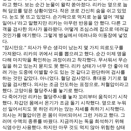
라고 했다. 보는 순간 눈물이 왈칵 쏟아졌다. 리카는 옆으로 눕
혀 담요를 덮은 상황이었다. 작은 코로 간신히 숨을 쉬고 있었
다. 눈도 못 뜨고 있었다. 손가락으로 억지로 눈을 열어 ‘제발
일어나’라고 말했지만 리카는 아무런 반응을 안 했다. 다른 고
객을 검사한 의사가 올라왔다. 어떻게 조심스레 집으로 데려갈
것인가를 얘기했다. 그렇게 병실에서 데려나와 이동장에 넣었
다.
“잠시만요.” 의사가 무슨 생각이 났는지 몇 가지 의료도구를
가져왔다. 리카의 귀에서 피를 뽑으려고 했다. 순간 이제 명을
다해 마지막을 확인하는 과정이라고 착각했다. 무서워서 무슨
일을 하고 있는지 묻지도 못 했다. 리카 상태가 너무 안 좋아 데
려 가는 도중에 이별할 수도 있는 것 같다고 판단하며 검사를
하는 것만 같았다. 아니었다. 혈당 검사였다. 휴대용 기기로 혈
압을 검사했다. 의사는 조금 안도하는 표정으로, 저혈압이라고
했다. 고양이용 혈당주사를 놓기로 했다.
다 죽어가던 리카는 혈당주사를 놓자 꼬리부터 움직이기 시작
했다. 차갑던 몸에서 온기가 조금 돌기 시작했다. 옆으로 누워
선 일어서지도 못 하던 리카는 앉는 자세를 취하기 시작했다.
의사는 저혈압이면 온 몸이 마비되어서 그런 거라고 했다. 그
러며 수액의 종류를 바꿨다. 지금까지는 독을 희석하기 위해
식염수만 사용했다. 하지만 아무 것도 먹지 않아 위험한 상태