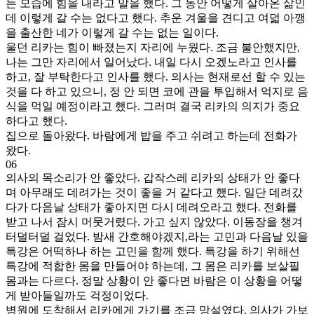
는 모습에 힘을 내라고 말을 했다. 그 동안 어떻게 살아온 삶인
데 이렇게 갈 수는 없다고 했다. 추운 겨울을 견디고 여덟 아깽
을 출산한 네가 이렇게 갈 수는 없는 일이다.
울던 리카는 힘이 빠졌는지 자리에 누웠다. 조금 불안했지만,
나는 그만 자리에서 일어났다. 내일 다시 오겠노라고 인사를
하고, 잘 부탁한다고 인사를 했다. 의사는 현재로선 할 수 있는
것을 다 하고 있으니, 정 안 되면 코에 관을 투입해서 억지로 음
식을 먹일 예정이라고 했다. 그러며 결국 리카의 의지가 중요
하다고 했다.
집으로 돌아왔다. 바람에게 밥을 주고 쉬려고 하는데 전화가
왔다.
06
의사의 목소리가 안 좋았다. 갑작스레 리카의 상태가 안 좋다
며 아무래도 데려가는 것이 좋을 거 같다고 했다. 일단 데려갔
다가 다음날 상태가 좋아지면 다시 데려오라고 했다. 전화를
받고 나서 잠시 머뭇거렸다. 가고 싶지 않았다. 이동장을 챙겨
터덜터덜 걸었다. 밤새 간호해야겠지,라는 고민과 다음날 있을
특강은 어떡하나 하는 고민을 함께 했다. 특강을 하기 위해선
특강에 적합한 몸을 만들어야 하는데, 그 몸은 리카를 보살필
몸과는 다르다. 정말 상황이 안 좋다면 바람은 이 상황을 어떻
게 받아들일까도 걱정이었다.
병원에 도착해서 리카에게 가기를 조금 망설였다. 의사가 가보