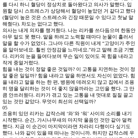
를 다시 하니 혈당이 정상치로 돌아왔다고 의사가 말했다. 입
원할 당시 스트레스가 상당해서 혈당이 높았던 거 같다고 했다
(혈당이 높은 것은 스트레스와 긴장 때문일 수 있다고 첫날 말
해줬다). 차도는 없다고 했다.
의사는 내게 의자를 챙겨줬다. 나는 리카를 쓰다듬으며 한동안
아무 말도 못 했다. 말을 하려고 노력할 때마다 눈물이 흘러서
말을 할 수가 없었다. 그나마 다른 직원이 내게 “고양이가 주인
을 알아보네요. 훨씬 안정감을 느끼네요.”라고 말해 조금 기뻤
다. 리카의 눈을 들여다보며 무슨 일이 있어도 꼭 힘을 내라고
작게 중얼거렸다.
힘을 내는 것이 정말 좋은 것일까? 이 고통을 지연하는 것이 정
말 좋은 일일까? 힘을 내라고 말을 하면서도 자신이 없었다. 힘
을 내라고 말을 하는 한 편, 병원에 데려오지 않고 집에서 조용
히 명을 달리하는 것이 더 좋지 않을까라는 고민을 했다. 그 만
큼 안쓰러웠다. 리카가 겪고 있는 고통을 내 멋대로 질질 끌고
있는 것만 같았다. 무엇이 최선의 선택일까?
05
조용히 있던 리카는 갑작스레 ‘와’와 ‘워’ 사이의 소리를 내기
시작했다. 순간, 가시나무새의 마지막 울음인 것만 같아 덜컥
했다. 지금 이 순간이 마지막이라면 차라리 다행이다 싶기도
했다. 나와 같이 있을 때 떠나는 것이니까. 하지만 갑작스레 우