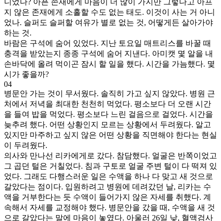
니었나? 아픈 존재에게 마음이 더 많이 가지만 그렇다고 아프
지 않은 존재에게 소홀할 수도 없는 태도. 이것이 사는 거 아니
었나. 슬퍼도 슬퍼할 여유가 별로 없는 것, 어떻게든 살아가야
하는 것.
바람은 구석에 숨어 있었다. 지난 토요일 매트리스를 바꿀 때
충격을 받았는지 종종 구석에 숨어 지낸다. 아미캣 몇 알을 내
손바닥에 올려 먹이곤 잠시 할 일을 했다. 시간을 가늠했다. 몇
시가 좋을까?
04
병문안 가는 것이 무서웠다. 솔직히 가고 싶지 않았다. 병원 근
처에서 저녁을 최대한 천천히 먹었다. 평소보다 더 오랜 시간
을 들여 밥을 먹었다. 평소보다 느린 걸음으로 걸었다. 시간을
늦추려 했다. 어떤 상황인지 모르는 상황에서 두려웠다. 알고
있지만 마주하고 싶지 않은 어떤 상황을 직면해야 한다는 현실
이 두려웠다.
의사와 만나선 리카에게로 갔다. 참담했다. 얼굴은 반쪽이었고
그 곱던 털은 거칠었다. 침과 구토로 얼굴 주변 털이 다 떡져 있
었다. 그래도 다행스러운 일은 수액을 하나 다 맞고 새 것으로
갈았다는 점이다. 입원하려고 병원에 데려갔던 날, 리카는 수
액을 거부한다는 듯 수액이 들어가지 않은 자세를 취했다. 계
속해서 자세를 교정해야 했다. 병문안을 갔을 때, 수액을 새 것
으로 갈았다는 말에 마음이 놓였다. 아울러 26일 낮, 혈액검사