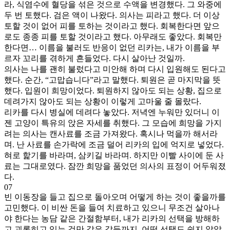
라, 식염수에 혈당을 섞은 것으로 수액을 변경했다. 그 와중에
두 번 토했다. 검은 액이 나왔다. 의사는 피라고 했다. 더 이상
토할 것이 없어 피를 토하는 것이라고 했다. 회복한다면 앞으
로도 종종 피를 토할 것이라고 했다. 아무래도 좋았다. 회복만
한다면… 이름을 불러도 반응이 없던 리카는, 내가 이름을 부
르자 꼬리를 겪하게 흔들었다. 다시 살아난 것일까.
의사는 나를 괜히 불렀다고 미안해 하며 다시 입원해도 된다고
했다. 순간, “고맙습니다”라고 말했다. 퇴원은 곧 마지막을 뜻
했다. 입원이 희망이었다. 퇴원하지 않아도 되는 상황, 집으로
데려가지 않아도 되는 상황이 이렇게 고마울 줄 몰랐다.
리카를 다시 병실에 데려다 놓았다. 저녁엔 누워만 있더니 이
젠 고양이 특유의 앉은 자세를 취했다. 그 모습에 희망을 가지
려는 의사는 캔사료를 조금 가져왔다. 혹시나 먹을까 해서라
며. 난 사료를 손가락에 조금 덜어 리카의 입에 억지로 넣었다.
혀로 핥기를 바라며, 삼키길 바라며. 하지만 이빨 사이에 둔 사
료는 그대로였다. 잠깐 희망을 품었던 의사의 표정이 어두워졌
다.
07
빈 이동장을 들고 집으로 돌아오며 어떻게 하는 것이 좋을까를
고민했다. 이 비싼 돈을 들여 치료하고 있으니 무조건 살아나
야 한다는 농담 같은 간절함부터, 내가 리카의 선택을 방해하
고 괴롭히고 있는 것만 같은 갈등까지. 어떤 선택도 쉽지 않았