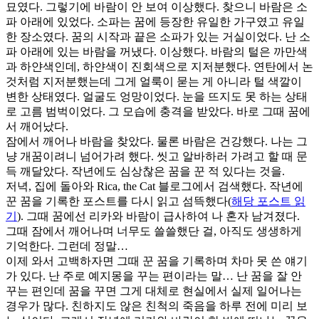
묘였다. 그렇기에 바람이 안 보여 이상했다. 찾으니 바람은 소
파 아래에 있었다. 소파는 꿈에 등장한 유일한 가구였고 유일
한 장소였다. 꿈의 시작과 끝은 소파가 있는 거실이었다. 난 소
파 아래에 있는 바람을 꺼냈다. 이상했다. 바람의 털은 까만색
과 하얀색인데, 하얀색이 진회색으로 지저분했다. 연탄에서 논
것처럼 지저분했는데 그게 얼룩이 묻는 게 아니라 털 색깔이
변한 상태였다. 얼굴도 엉망이었다. 눈을 뜨지도 못 하는 상태
로 고름 범벅이었다. 그 모습에 충격을 받았다. 바로 그때 꿈에
서 깨어났다.
잠에서 깨어나 바람을 찾았다. 물론 바람은 건강했다. 나는 그
냥 개꿈이려니 넘어가려 했다. 씻고 알바하러 가려고 할 때 문
득 깨달았다. 작년에도 심상찮은 꿈을 꾼 적 있다는 것을.
저녁, 집에 돌아와 Rica, the Cat 블로그에서 검색했다. 작년에
꾼 꿈을 기록한 포스트를 다시 읽고 섬뜩했다(
해당 포스트 읽
기
). 그때 꿈에선 리카와 바람이 급사하여 나 혼자 남겨졌다.
그때 잠에서 깨어나며 너무도 쓸쓸했단 걸, 아직도 생생하게
기억한다. 그런데 정말…
이제 와서 고백하자면 그때 꾼 꿈을 기록하며 차마 못 쓴 얘기
가 있다. 난 주로 예지몽을 꾸는 편이라는 말… 난 꿈을 잘 안
꾸는 편인데 꿈을 꾸면 그게 대체로 현실에서 실제 일어나는
경우가 많다. 친하지도 않은 친척의 죽음을 하루 전에 미리 보