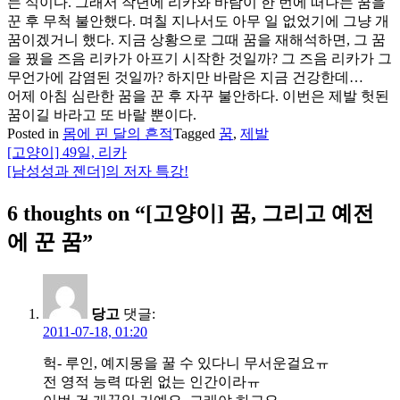
는 식이다. 그래서 작년에 리카와 바람이 한 번에 떠나는 꿈을
꾼 후 무척 불안했다. 며칠 지나서도 아무 일 없었기에 그냥 개
꿈이겠거니 했다. 지금 상황으로 그때 꿈을 재해석하면, 그 꿈
을 꿨을 즈음 리카가 아프기 시작한 것일까? 그 즈음 리카가 그
무언가에 감염된 것일까? 하지만 바람은 지금 건강한데…
어제 아침 심란한 꿈을 꾼 후 자꾸 불안하다. 이번은 제발 헛된
꿈이길 바라고 또 바랄 뿐이다.
Posted in
몸에 핀 달의 흔적
Tagged
꿈
,
제발
[고양이] 49일, 리카
글
[남성성과 젠더]의 저자 특강!
탐
6 thoughts on “
[고양이] 꿈, 그리고 예전
색
에 꾼 꿈
”
당고
댓글:
2011-07-18, 01:20
헉- 루인, 예지몽을 꿀 수 있다니 무서운걸요ㅠ
전 영적 능력 따윈 없는 인간이라ㅠ