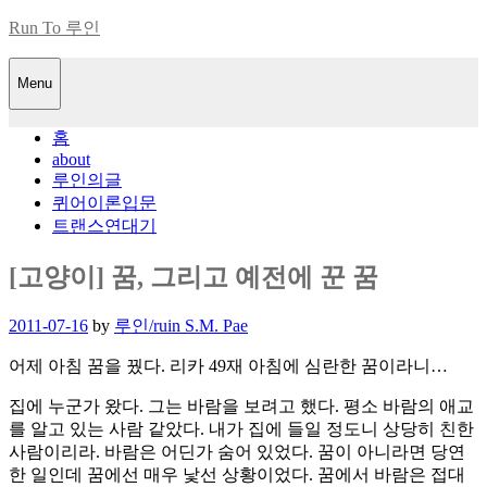
Skip
Run To 루인
to
content
Menu
홈
about
루인의글
퀴어이론입문
트랜스연대기
[고양이] 꿈, 그리고 예전에 꾼 꿈
Posted
2011-07-16
by
루인/ruin S.M. Pae
on
어제 아침 꿈을 꿨다. 리카 49재 아침에 심란한 꿈이라니…
집에 누군가 왔다. 그는 바람을 보려고 했다. 평소 바람의 애교
를 알고 있는 사람 같았다. 내가 집에 들일 정도니 상당히 친한
사람이리라. 바람은 어딘가 숨어 있었다. 꿈이 아니라면 당연
한 일인데 꿈에선 매우 낯선 상황이었다. 꿈에서 바람은 접대