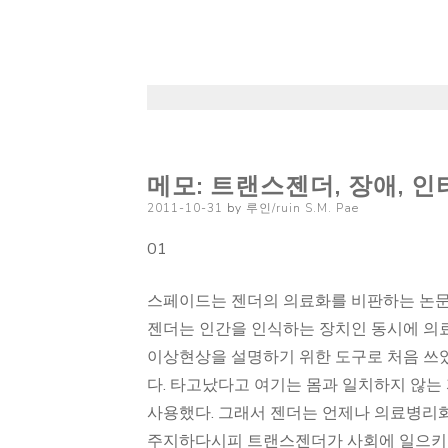
메모: 트랜스젠더, 장애, 
Posted
2011-10-31
by
루인/ruin S.M. Pae
on
01
스페이드는 젠더의 의료화를 비판하는 논문
젠더는 인간을 인식하는 장치인 동시에 의료
이상현상을 설명하기 위한 도구로 처음 쓰였
다. 타고났다고 여기는 몸과 일치하지 않는
사용했다. 그래서 젠더는 언제나 의료병리화
주지하다시피 트랜스젠더가 사회에 일으키는 