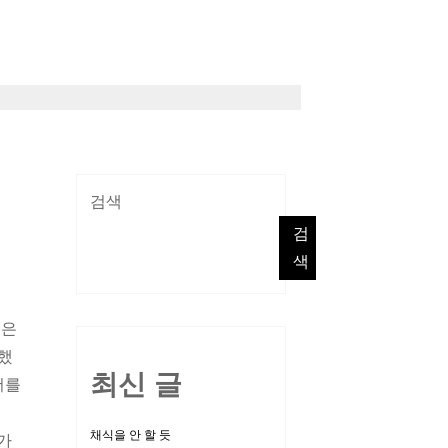
검색
검
색
혹은
요했
최신 글
더를
채식을 안 할 듯
가