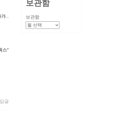
보관함
다가…
보관함
섹스
”
답글