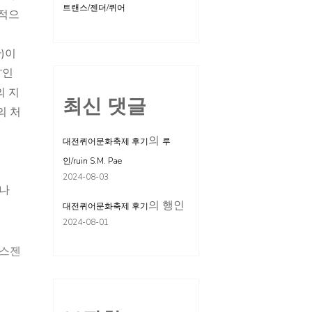
트랜스/젠더/퀴어
본적으
)이
“인
의 지
최신 댓글
의 처
의
대전퀴어문화축제 후기
루
인/ruin S.M. Pae
2024-08-03
이나
의
행인
대전퀴어문화축제 후기
2024-08-01
스젠