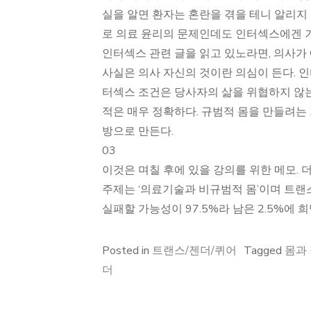
실을 알면 환자는 혼란을 겪을 테니 알리지
로 의료 윤리의 문제인데도 인터섹스에겐 
인터섹스 관련 글을 읽고 있노라면, 의사가
사실은 의사 자신의 것이란 의심이 든다. 
터섹스 조건은 당사자의 삶을 위협하지 않는다
적은 매우 정확하다. 규범적 몸을 만들려는
방으로 만든다.
03
이것은 며칠 후에 있을 강의를 위한 메모. 더
주제는 ‘의료기술과 비규범적 몸’이며 트랜
실패할 가능성이 97.5%라 남은 2.5%에 
Posted in
트랜스/젠더/퀴어
Tagged
몸과
더