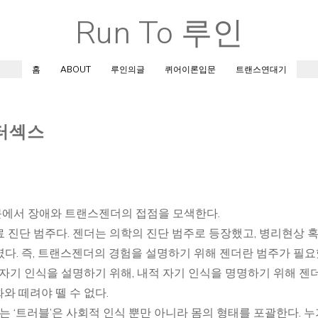
Run To 루인
Skip
to
content
홈
ABOUT
루인의글
퀴어이론입문
트랜스연대기
인터섹스
에서 장애와 트랜스젠더의 접점을 모색한다.
 진단 범주다. 젠더는 의학의 진단 범주로 등장했고, 병리현상 
다. 즉, 트랜스젠더의 경험을 설명하기 위해 젠더란 범주가 필
 자기 인식을 설명하기 위해, 내적 자기 인식을 명명하기 위해 젠
와 떼려야 뗄 수 없다.
‘트러블’은 사회적 인식 뿐만 아니라 몸의 형태를 포괄한다. 누