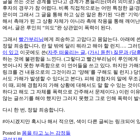
글을 쓰는 것은 경계를 만나고 경계가 흔들리는(여러 의미로) 
후자의 경우가 참 어렵다. 비록 직접적으로는 어떤 특정한 글/경
문이며 그래서 그 글을 통해 하고 싶은 말은 환기된 ‘다른’ 기
해서 촉매가 된 그 상황 자체가 아니라 촉매 작용을 통해 깨어
에서, 글은 루인의 “의도”완 상관없이 폭력이 된다.
그래서
빨간부리님
에게 죄송하고 고맙다고 몸앓는다. 아래에 
정말 죄송합니다, 란 말 밖에 달리 뭐라고 해야 할 런지…. 그
이 있고
이곳에도 쓴(
자주 떠올리는 글
,
(가시 돋힌) 질문과 (당
하는 것에 불편함을 느낀다. (그렇다고 빨간부리님이 루인에게
벗어나지 못한 부족함으로 이 언어들을 쓰고 있다. 하지만 가해
링크를 건 내용으로의 그것이라고 ‘양해’를 구해도 될 런지.)
서도 가해가 발생할 수 있다(고 본다). 피해 경험자의 말에 무
이 때, 피해 경험자의 가해 상황에 대해서도 말 할 수 있는 것
하다고 해도 그 자체를 폭력으로 간주해서 문제이다.) 이런 이
않는 글쓰기를 해야 했지만 그러지 못했고 그로 인해 폭력이 발
다시 한 번, 정말 죄송합니다.
#아시겠지만 혹시나 해서 적으면, 색이 다른 글씨는 링크되어 
Posted in
몸을 타고 노는 감정들
궁여지책