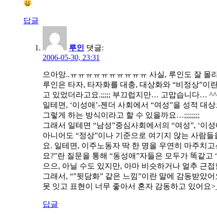
답글
루인
댓글:
2006-05-30, 23:31
으아앙..ㅠㅠㅠㅠㅠㅠㅠㅠㅠㅠ 사실, 루인도 잘 몰라서, 이
루인은 타자, 타자화를 대충, 대상화와 “비정상”이란
고 있었더라고요.;;;;; 부끄럽지만… 고맙습니다… ^^
일테면, ‘이성애’-젠더 사회에서 “여성”을 성적 
그렇게 하는 방식이라고 할 수 있을까요…;;;;;;;;
그래서 일테면 “남성”중심사회에서의 “여성”, ‘이성애
아니어도 “정상”이나 기준으로 여기지 않는 사람들
요. 일테면, 이주노동자 딱 한 명을 우연히 마주치고
요?”란 질문을 통해 “동성애”자들은 모두가 똑같고
으으, 아닐 수도 있지만, 아마 비슷하거나 얼추 근접
그래서, “”뒷담화” 같은 느낌”이란 말에 감동받았어
못 잇고 표현이 너무 좋아서 혼자 감동하고 있어요>_<
답글