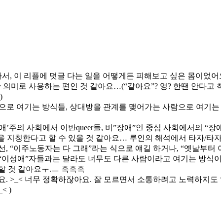
 리플에 덧글 다는 일을 어떻게든 피해보고 싶은 몸이었어요.. 엉엉.. 흐
 의미로 사용하는 편인 것 같아요…(“같아요”? 엉? 한땐 안다고
)
대상으로 여기는 방식들, 상대방을 관계를 맺어가는 사람으로 여기
’주의 사회에서 이반queer들, 비”장애”인 중심 사회에서의 “장
을 지칭한다고 할 수 있을 것 같아요… 루인의 해석에서 타자/타
선, “이주노동자는 다 그래”라는 식으로 얘길 하거나, “옛날부터
 “이성애”자들과는 달라도 너무도 다른 사람이라고 여기는 방식이랄까
할 것 같아요ㅜ.ㅡ 흑흑흑
요. >_< 너무 정확하잖아요. 잘 모르면서 소통하려고 노력하지도 않
 )