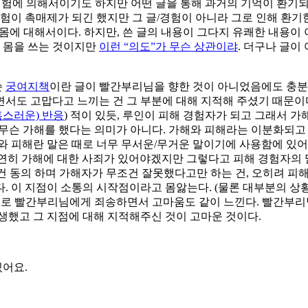
경험에 의해서이기도 하지만 어떤 글을 통해 과거의 기억이 환기되
험이 촉매제가 되긴 했지만 그 글/경험이 아니라 그로 인해 환기한
억/몸에 대해서이다. 하지만, 쓴 글의 내용이 그다지 유쾌한 내용이
난 몸을 쓰는 것이지만
이런 “의도”가 무슨 상관이랴
. 더구나 글이
쓴
궁여지책
이란 글이 빨간부리님을 향한 것이 아니었음에도 충분
러면서도 고맙다고 느끼는 건 그 부분에 대해 지적해 주셨기 때문이다
혹스러운) 반응
) 적이 있듯, 루인이 피해 경험자가 되고 그래서 
 무슨 가해를 했다는 의미가 아니다. 가해와 피해라는 이분화되고
와 피해란 말은 때로 너무 무서운/무거운 말이기에 사용함에 있어
 당연히 가해에 대한 사죄가 있어야겠지만 그렇다고 피해 경험자의
조건 동의 하며 가해자가 무조건 잘못했다고만 하는 건, 오히려 
이다. 이 지점이 소통의 시작점이라고 몸앓는다. (물론 대부분의 
유로 빨간부리님에게 죄송하면서 고마움도 같이 느낀다. 빨간부리님
생했고 그 지점에 대해 지적해주신 것이 고마운 것이다.
있어요.