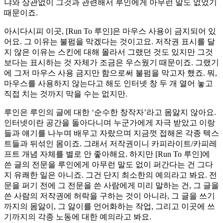
냐와 상관없이 그것과 관련해서 루인에게 아무런 말도 없었기
때문이죠.
아시다시피 이곳, [Run To 루인]은 마우스 사용이 금지되어 있
어요. 그 이유는 불펌을 막겠다는 것이고요. 저작권 표시를 달
지 않은 이유는 스킨에 대해 몰라서 그랬던 것도 있지만 그것
보다는 표시하는 것 자체가 조금은 우스웠기 때문이죠. 그랬기
에 그저 마우스 사용 금지만 함으로써 불펌을 막고자 했죠. 뭐,
마우스를 사용하지 않는다고 해도 인터넷 창 두 개 열어 놓고
직접 치는 것까지 막을 수는 없지만.
루인은 루인의 글에 대한 ‘순수한 창작자’라고 몸앓지 않아요.
인터넷이란 공간을 돌아다니며 누군가에게 자극 받았고 이랑
들과 얘기를 나누며 배우고 자랐으며 지금껏 접해온 각종 텍스
트들과 뒤섞인 몸이죠. 그래서 저작권이니 카피라이트/카피레
프트 개념 자체를 별로 안 좋아해요. 하지만 [Run To 루인]에
쓴 글의 전문을 루인에게 아무런 말도 없이 퍼간다는 건 그다
지 유쾌한 일은 아니죠. 그건 단지 최소한의 예의라고 봐요. 전
문을 퍼기 전에 그 전문을 쓴 사람에게 미리 말하는 건, 그 글을
쓴 사람의 저작권에 허락을 구하는 것이 아니라, 그 글을 쓰기
까지의 몸앓이, 그 앓이를 언어화하는 작업, 그리고 이곳에 쓰
기까지의 각종 노동에 대한 예의라고 봐요.