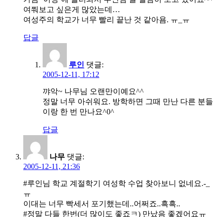
여쭤보고 싶은게 많았는데…
여성주의 학교가 너무 빨리 끝난 것 같아욤. ㅠ_ㅠ
답글
루인
댓글:
2005-12-11, 17:12
꺄악~ 나무님 오랜만이예요^^
정말 너무 아쉬워요. 방학하면 그때 만난 다른 분들
이랑 한 번 만나요^0^
답글
나무
댓글:
2005-12-11, 21:36
#루인님 학교 계절학기 여성학 수업 찾아보니 없네요.-_
ㅠ
이대는 너무 빡세서 포기했는데..어쩌죠..흑흑..
#정말 다들 한번(더 많이도 좋죠ㅋ) 만났음 좋겠어요ㅠ