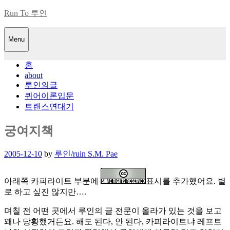
Skip
Run To 루인
to
content
Menu
홈
about
루인의글
퀴어이론입문
트랜스연대기
궁여지책
Posted
2005-12-10
by
루인/ruin S.M. Pae
on
아래쪽 카피라이트 부분에
표시를 추가했어요. 별
로 하고 싶진 않지만….
며칠 전 어떤 곳에서 루인의 글 전문이 올라가 있는 것을 보고
꽤나 당황했거든요. 해도 된다, 안 된다, 카피라이트냐 레프트