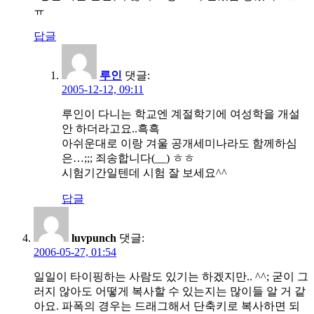
ㅠ
답글
루인
댓글:
2005-12-12, 09:11
루인이 다니는 학교엔 계절학기에 여성학을 개설
안 하더라고요..흑흑
아쉬운대로 이랑 겨울 공개세미나라도 함께하심
은…;;; 죄송합니다(__) ㅎㅎ
시험기간일텐데 시험 잘 보세요^^
답글
luvpunch
댓글:
2006-05-27, 01:54
일일이 타이핑하는 사람도 있기는 하겠지만.. ^^; 굳이 그
러지 않아도 어떻게 복사할 수 있는지는 많이들 알 거 같
아요. 파폭의 경우는 드래그해서 단축키로 복사하면 되