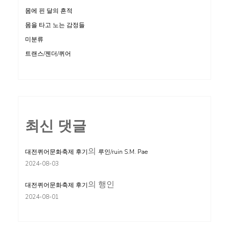
몸에 핀 달의 흔적
몸을 타고 노는 감정들
미분류
트랜스/젠더/퀴어
최신 댓글
의
대전퀴어문화축제 후기
루인/ruin S.M. Pae
2024-08-03
의
행인
대전퀴어문화축제 후기
2024-08-01