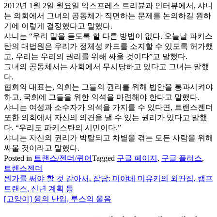
2012년 1월 2일 월요일 익스프레스 트리뷴과 인터뷰에서, 샤니
는 의회에서 그녀의 공동체가 직면하는 문제를 논의하길 원하
기에 이렇게 결정했다고 말했다.
샤니는 “우리 말을 듣도록 할 다른 방법이 없다. 오늘날 파키스
탄의 대법원은 우리가 정체성 카드를 소지할 수 있도록 허가했
고, 우리는 우리의 권리를 위해 싸울 것이다”고 말했다.
그녀의 공동체서는 사회에서 무시당하고 있다고 그녀는 말했
다.
협회의 대표는, 의회는 그들의 권리를 위해 법안을 통과시켜야
하고, 국회에 그들을 위한 의석을 마련해야 한다고 말했다.
샤니는 여성과 소수자가 의석을 가지를 수 있다면, 트랜스젠더
또한 의회에서 자신의 의견을 낼 수 있는 권리가 있다고 말했
다. “우리도 파키스탄의 시민이다.”
샤니는 자신의 권리가 박탈되고 차별을 겪는 모든 사람을 위해
싸울 것이라고 말했다.
Posted in
트랜스/젠더/퀴어
Tagged
구글 페이지
,
구글 플러스
,
트랜스젠더
뭔가를 써야 할 것 같아서, 잡담: 미야베 미유키의 외딴집, 캠프
글
트랜스, 신년 계획 등
탐
[고양이] 융의 난입, 루스의 울음
색