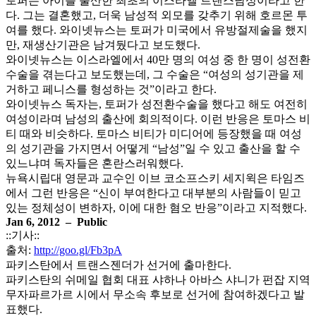
토퍼는 아이를 출산한 최초의 이스라엘 트랜스남성이라고 한
다. 그는 결혼했고, 더욱 남성적 외모를 갖추기 위해 호르몬 투
여를 했다. 와이넷뉴스는 토퍼가 미국에서 유방절제술을 했지
만, 재생산기관은 남겨뒀다고 보도했다.
와이넷뉴스는 이스라엘에서 40만 명의 여성 중 한 명이 성전환
수술을 겪는다고 보도했는데, 그 수술은 “여성의 성기관을 제
거하고 페니스를 형성하는 것”이라고 한다.
와이넷뉴스 독자는, 토퍼가 성전환수술을 했다고 해도 여전히
여성이라며 남성의 출산에 회의적이다. 이런 반응은 토마스 비
티 때와 비슷하다. 토마스 비티가 미디어에 등장했을 때 여성
의 성기관을 가지면서 어떻게 “남성”일 수 있고 출산을 할 수
있느냐며 독자들은 혼란스러워했다.
뉴욕시립대 영문과 교수인 이브 코소프스키 세지윅은 타임즈
에서 그런 반응은 “신이 부여한다고 대부분의 사람들이 믿고
있는 정체성이 변하자, 이에 대한 혐오 반응”이라고 지적했다.
Jan 6, 2012 – Public
::기사::
출처:
http://goo.gl/Fb3pA
파키스탄에서 트랜스젠더가 선거에 출마한다.
파키스탄의 쉬메일 협회 대표 샤하나 아바스 샤니가 펀잡 지역
무자파르가르 시에서 무소속 후보로 선거에 참여하겠다고 발
표했다.