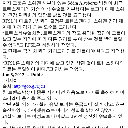
지지 그룹은 스웨덴 서부에 있는 Södra Älvsborgs 병원이 최근
트랜스젠더의 가슴 이식 수술을 거부했다는 보고에 대해 스웨
덴 건강 위원회의 입장을 밝힐 것을 요구했다.
RFSL에 따르면, 병원의 결정은 트랜스젠더가 스웨덴 건강 체
계에 따라 겪게 되는 모순을 드러낸다.
“트랜스섹슈얼처럼, 트랜스젠더의 작고 취약한 집단이 그들이
살고 있는 지역에 따라 다른 권리를 부여 받는 것을 받아들일
수 없다”고 RFSL은 청원서에 적었다.
그 단체는 국가 차원의 가이드라인을 만들어야 한다고 지적했
다.
“RFSL은 스웨덴의 어디에 살고 있건 상관 없이 트랜스젠더의
의료는 동일해야 한다.”고 단체는 적었다.
Jan 5, 2012 – Public
::기사::
출처:
http://goo.gl/Ljcli
한 트랜스남성이 중동 지역에선 처음으로 아이를 출산하여 이
스라엘에 충격을 주고 있다.
작년 9월, 임신 7개월인 유발 토퍼는 응급실에 실려 갔고, 최근
출산하였다. 와이넷뉴스는 아이의 성별을 밝히진 않았다.
24살의 토퍼는 여성으로 태어났고 3년전 성전환 수술을 겪었
다.