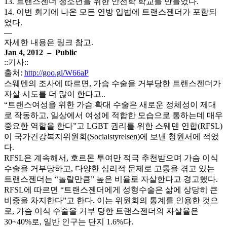
13. 트랜스젠더 청소년을 위한 안전학 학교를 만들었다.
14. 이번 회기에 나온 모든 연방 입법에 트랜스젠더가 포함되
었다.
—
자세한 내용은 링크 참고.
Jan 4, 2012 – Public
::기사::
출처:
http://goo.gl/W66aP
스웨덴의 조사에 따르면, 가슴 수술을 거부당한 트랜스젠더가
자살 시도를 더 많이 한다고..
“트랜스여성을 위한 가슴 확대 수술은 새로운 정체성이 제대
로 작동하고, 일상에서 여성에 적합한 모습으로 통하는데 매우
중요한 역할을 한다”고 LGBT 권리를 위한 스웨덴 연합(RFSL)
이 국가건강복지위원회(Socialstyrelsen)에 보낸 청원서에 적었
다.
RFSL은 계속해서, 호르몬 투여만 적극 추천받으며 가슴 이식
수술을 거부당하고, 다양한 심리적 문제로 고통을 겪고 있는
트랜스젠더는 “놀랄만큼” 높은 비율로 자살한다고 경고했다.
RFSL에 따르면 “트랜스젠더에게 성형수술은 삶에 상당히 큰
비중을 차지한다”고 한다. 이는 위원회의 통계를 인용한 것으
로, 가슴 이식 수술을 거부 당한 트랜스젠더의 자살율은
30~40%로, 일반 인구는 단지 1.6%다.