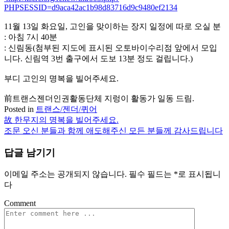
PHPSESSID=d9aca42ac1b98d83716d9c9480ef2134
11월 13일 화요일, 고인을 맞이하는 장지 일정에 따로 오실 분
: 아침 7시 40분
: 신림동(첨부된 지도에 표시된 오토바이수리점 앞에서 모입
니다. 신림역 3번 출구에서 도보 13분 정도 걸립니다.)
부디 고인의 명복을 빌어주세요.
前트랜스젠더인권활동단체 지렁이 활동가 일동 드림.
Posted in
트랜스/젠더/퀴어
故 한무지의 명복을 빌어주세요.
글
조문 오신 분들과 함께 애도해주신 모든 분들께 감사드립니다
탐
답글 남기기
색
이메일 주소는 공개되지 않습니다.
필수 필드는
*
로 표시됩니
다
Comment