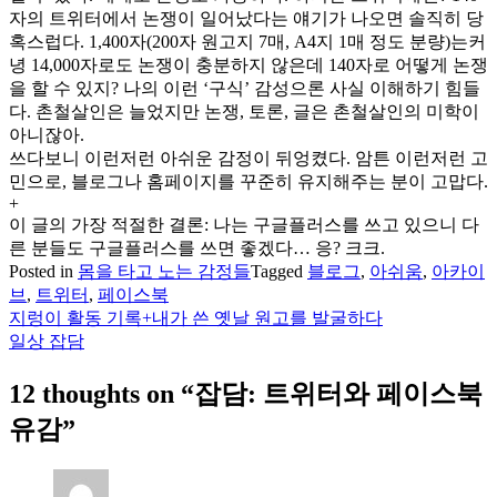
자의 트위터에서 논쟁이 일어났다는 얘기가 나오면 솔직히 당
혹스럽다. 1,400자(200자 원고지 7매, A4지 1매 정도 분량)는커
녕 14,000자로도 논쟁이 충분하지 않은데 140자로 어떻게 논쟁
을 할 수 있지? 나의 이런 ‘구식’ 감성으론 사실 이해하기 힘들
다. 촌철살인은 늘었지만 논쟁, 토론, 글은 촌철살인의 미학이
아니잖아.
쓰다보니 이런저런 아쉬운 감정이 뒤엉켰다. 암튼 이런저런 고
민으로, 블로그나 홈페이지를 꾸준히 유지해주는 분이 고맙다.
+
이 글의 가장 적절한 결론: 나는 구글플러스를 쓰고 있으니 다
른 분들도 구글플러스를 쓰면 좋겠다… 응? 크크.
Posted in
몸을 타고 노는 감정들
Tagged
블로그
,
아쉬움
,
아카이
브
,
트위터
,
페이스북
지렁이 활동 기록+내가 쓴 옛날 원고를 발굴하다
글
일상 잡담
탐
12 thoughts on “
잡담: 트위터와 페이스북
색
유감
”