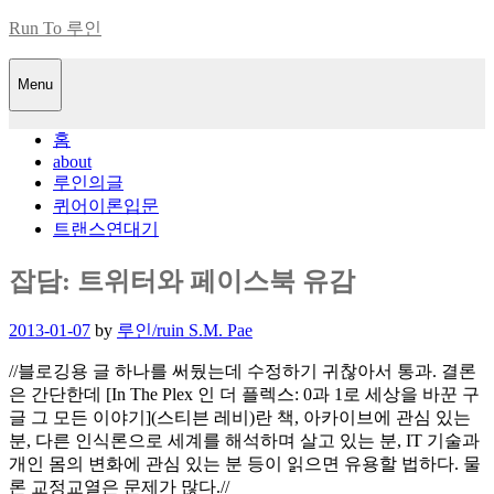
Skip
Run To 루인
to
content
Menu
홈
about
루인의글
퀴어이론입문
트랜스연대기
잡담: 트위터와 페이스북 유감
Posted
2013-01-07
by
루인/ruin S.M. Pae
on
//블로깅용 글 하나를 써뒀는데 수정하기 귀찮아서 통과. 결론
은 간단한데 [In The Plex 인 더 플렉스: 0과 1로 세상을 바꾼 구
글 그 모든 이야기](스티븐 레비)란 책, 아카이브에 관심 있는
분, 다른 인식론으로 세계를 해석하며 살고 있는 분, IT 기술과
개인 몸의 변화에 관심 있는 분 등이 읽으면 유용할 법하다. 물
론 교정교열은 문제가 많다.//