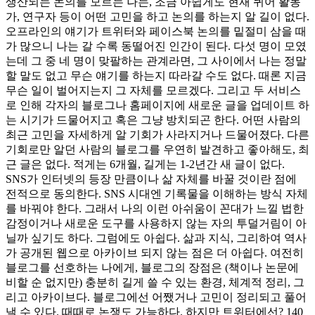
생산되는 논의를 모르는 나는, 조금 아쉽게도 현재 퀴어 활동
가, 연구자 등이 어떤 고민을 하고 논의를 하는지 알 길이 없다.
오프라인의 얘기가 트위터와 페이스북 논의를 밑절미 삼을 때
가 많으니 나는 갈 수록 동떨어진 인간이 된다. 다섯 명이 모였
는데 그 중 네 명이 맞팔하는 관계라면, 그 사이에서 나는 정말
할 말도 없고 무슨 얘기를 하는지 따라갈 수도 없다. 때론 지금
무슨 일이 벌어지는지 그 자체를 모르겠다. 그리고 두 서비스
로 인해 각자의 블로그나 홈페이지에 새로운 글을 업데이트 하
는 시기가 드물어지고 혹은 그냥 방치되곤 한다. 어떤 사람의
최근 고민을 자세하게 알 기회가 사라지거나 드물어졌다. 다른
기회로만 알던 사람의 블로그를 우연히 발견하고 좋아해도, 최
근 글은 없다. 적게는 6개월, 길게는 1-2년간 새 글이 없다.
SNS가 인터넷의 등장 만큼이나 삶 자체를 바꿀 것이란 점에
전적으로 동의한다. SNS 시대엔 기록물을 이해하는 방식 자체
를 바꿔야 한다. 그래서 나의 이런 아쉬움이 꼰대가 느낄 법한
감정이거나 새로운 도구를 사용하지 않는 자의 투덜거림이 아
닐까 싶기도 하다. 그럼에도 아쉽다. 삶과 지식, 그리하여 역사
가 공개된 웹으로 아카이브 되지 않는 점은 더 아쉽다. 여전히
블로그를 선호하는 나에게, 블로그의 장점은 (책이나 논문에
비할 순 없지만) 충분히 길게 쓸 수 있는 환경, 체계적 정리, 그
리고 아카이브다. 블로그에선 어쨌거나 고민이 정리되고 풀어
낼 수 있다. 때때로 논쟁도 가능하다. 하지만 트위터에선? 140