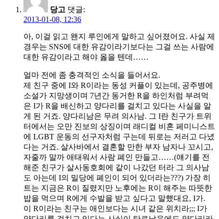
당고
댓글:
2013-01-08, 12:36
아, 이걸 읽고 왠지 루인에게 말하고 싶어졌어요. 사실 제
경우는 SNS에 대한 유감이라기보다는 그걸 쓰는 사람에
대한 유감이라고 해야 옳을 텐데……
얼마 전에 좀 충격적인 소식을 들어서요.
제 친구 중에 I와 R이라는 동성 커플이 있는데, 공주병에
소설가 지망생이며 7년간 동거한 R을 하인처럼 부려먹
은 I가 R을 배신하고 양다리를 걸치고 있다는 사실을 알
게 된 거죠. 양다리남은 무려 의사남. 그 I란 친구가 트위
터에서는 오만 진보의 상징이며 래디컬 비혼 페미니스트
에 LGBT 운동의 선구자처럼 구는데 뒤로는 저러고 다녔
다는 거죠. 살사바에서 결혼할 만한 부자 남자나 꼬시고,
자줄까 말까 애태워서 사람 폐인 만들고……(얘기를 전
해준 친구가 살사동호회에 같이 나갔던 터라 그 의사남
도 아는데 I의 밀당에 폐인이 되어 있더라는???) 가장 히
트는 지금은 R이 질렸지만 노후에는 R이 해주는 따뜻한
밥을 먹으며 R에게 수발을 받고 싶다고 말했대요, I가.
이 R이라는 친구는 애인보다는 시녀 같은 위치라;;; I가
양다리를 걸치고 있다는 사실이 탄로났음에도 양다리라