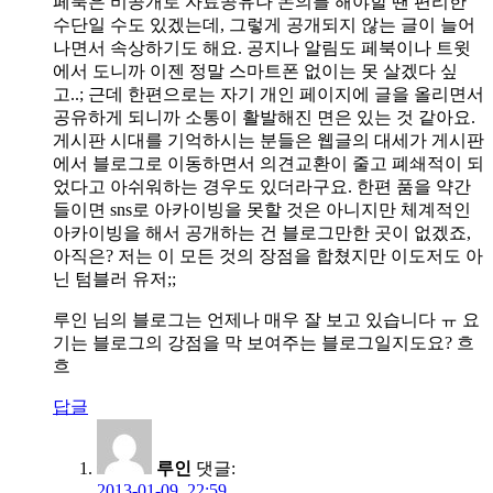
페북은 비공개로 자료공유나 논의를 해야할 땐 편리한
수단일 수도 있겠는데, 그렇게 공개되지 않는 글이 늘어
나면서 속상하기도 해요. 공지나 알림도 페북이나 트윗
에서 도니까 이젠 정말 스마트폰 없이는 못 살겠다 싶
고..; 근데 한편으로는 자기 개인 페이지에 글을 올리면서
공유하게 되니까 소통이 활발해진 면은 있는 것 같아요.
게시판 시대를 기억하시는 분들은 웹글의 대세가 게시판
에서 블로그로 이동하면서 의견교환이 줄고 폐쇄적이 되
었다고 아쉬워하는 경우도 있더라구요. 한편 품을 약간
들이면 sns로 아카이빙을 못할 것은 아니지만 체계적인
아카이빙을 해서 공개하는 건 블로그만한 곳이 없겠죠,
아직은? 저는 이 모든 것의 장점을 합쳤지만 이도저도 아
닌 텀블러 유저;;
루인 님의 블로그는 언제나 매우 잘 보고 있습니다 ㅠ 요
기는 블로그의 강점을 막 보여주는 블로그일지도요? 흐
흐
답글
루인
댓글:
2013-01-09, 22:59