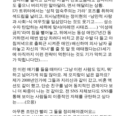
도 좋으니 버리지만 말아달라, 면서 매달리는 상황.
I가 트위터에서는 ‘성적 엄숙주의는 가라’ 포즈를 취하며
섹드립을 날리고, 의사남한테는 정이현의 <낭만적 사랑
과 사회>식 여우짓을 일삼았다는 것도 웃기고…… 성소
수자 탄압하는 세력에 맞서(마레연 사태죠……) ‘이성애
금지’라며 침을 뺕어놓고, 뒤에서는 동성 애인(7년간 동
거하면서 매번 밥상 차려다 바치고 온갖 수발 다 들고 아
침저녁으로 출퇴근 시켜준 애인) 배신하며 의사 남자 골
라놓고 자신의 ‘처녀’를 줄 듯 말 듯 애태웠다는(21세기
에 아직까지 이런 전략이 먹힌다는 것도 기가 막히고 코
가 막힙니다만)……
전 이런 얘기를 들을 때마다 ‘그냥 이런 사람도 있지, 뭐’
하고 넘어가게 되질 않아요. 제 오지랖이 넓은 걸까요?
제가 2008년인가에 그들과 지리산과 같이 갔고, 비혼 액
션도 같이 했고, 단순 친구를 넘어 동지적인 관계이다 보
니 더 짜증이 나는 것 같아요. 전 SNS 자체보다도 SNS를
통해 보이는 사람들의 이중적인 자체를 규탄하고 싶다
는……(으응)
아무튼 조만간 빨리 그 둘을 정리해야겠어요;;;