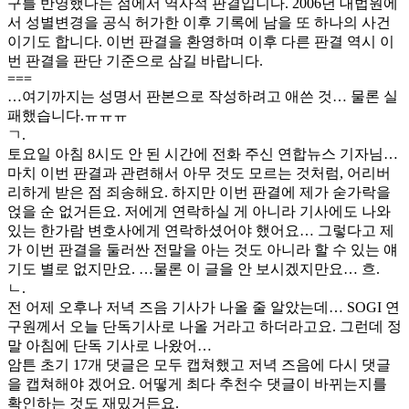
구를 반영했다는 점에서 역사적 판결입니다. 2006년 대법원에
서 성별변경을 공식 허가한 이후 기록에 남을 또 하나의 사건
이기도 합니다. 이번 판결을 환영하며 이후 다른 판결 역시 이
번 판결을 판단 기준으로 삼길 바랍니다.
===
…여기까지는 성명서 판본으로 작성하려고 애쓴 것… 물론 실
패했습니다.ㅠㅠㅠ
ㄱ.
토요일 아침 8시도 안 된 시간에 전화 주신 연합뉴스 기자님…
마치 이번 판결과 관련해서 아무 것도 모르는 것처럼, 어리버
리하게 받은 점 죄송해요. 하지만 이번 판결에 제가 숟가락을
얹을 순 없거든요. 저에게 연락하실 게 아니라 기사에도 나와
있는 한가람 변호사에게 연락하셨어야 했어요… 그렇다고 제
가 이번 판결을 둘러싼 전말을 아는 것도 아니라 할 수 있는 얘
기도 별로 없지만요. …물론 이 글을 안 보시겠지만요… 흐.
ㄴ.
전 어제 오후나 저녁 즈음 기사가 나올 줄 알았는데… SOGI 연
구원께서 오늘 단독기사로 나올 거라고 하더라고요. 그런데 정
말 아침에 단독 기사로 나왔어…
암튼 초기 17개 댓글은 모두 캡쳐했고 저녁 즈음에 다시 댓글
을 캡쳐해야 겠어요. 어떻게 최다 추천수 댓글이 바뀌는지를
확인하는 것도 재밌거든요.