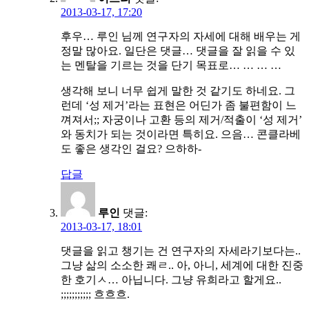
2013-03-17, 17:20
후우… 루인 님께 연구자의 자세에 대해 배우는 게
정말 많아요. 일단은 댓글… 댓글을 잘 읽을 수 있
는 멘탈을 기르는 것을 단기 목표로… … … …
생각해 보니 너무 쉽게 말한 것 같기도 하네요. 그
런데 ‘성 제거’라는 표현은 어딘가 좀 불편함이 느
껴져서;; 자궁이나 고환 등의 제거/적출이 ‘성 제거’
와 동치가 되는 것이라면 특히요. 으음… 콘클라베
도 좋은 생각인 걸요? 으하하-
답글
루인
댓글:
2013-03-17, 18:01
댓글을 읽고 챙기는 건 연구자의 자세라기보다는..
그냥 삶의 소소한 쾌ㄹ.. 아, 아니, 세계에 대한 진중
한 호기ㅅ… 아닙니다. 그냥 유희라고 할게요..
;;;;;;;;;;; 흐흐흐.