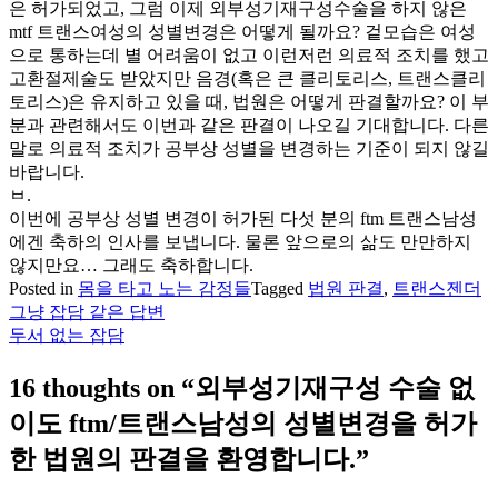
은 허가되었고, 그럼 이제 외부성기재구성수술을 하지 않은
mtf 트랜스여성의 성별변경은 어떻게 될까요? 겉모습은 여성
으로 통하는데 별 어려움이 없고 이런저런 의료적 조치를 했고
고환절제술도 받았지만 음경(혹은 큰 클리토리스, 트랜스클리
토리스)은 유지하고 있을 때, 법원은 어떻게 판결할까요? 이 부
분과 관련해서도 이번과 같은 판결이 나오길 기대합니다. 다른
말로 의료적 조치가 공부상 성별을 변경하는 기준이 되지 않길
바랍니다.
ㅂ.
이번에 공부상 성별 변경이 허가된 다섯 분의 ftm 트랜스남성
에겐 축하의 인사를 보냅니다. 물론 앞으로의 삶도 만만하지
않지만요… 그래도 축하합니다.
Posted in
몸을 타고 노는 감정들
Tagged
법원 판결
,
트랜스젠더
그냥 잡담 같은 답변
글
두서 없는 잡담
탐
16 thoughts on “
외부성기재구성 수술 없
색
이도 ftm/트랜스남성의 성별변경을 허가
한 법원의 판결을 환영합니다.
”