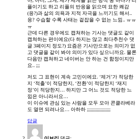
아, 아니, 그게, 제가 세계를 읽는 방식 중 하나가 리
플이기도 하고 리플의 반응을 읽으며 묘한 쾌감
(응?)과 삶의 의욕과 지적 자극을 느끼기도 해서..
응? 수습할 수록 사태는 겉잡을 수 없는 느낌.. ㅠㅠ
ㅠ
근데 다른 경우에도 캡쳐하는 기사는 댓글도 같이
캡쳐하는 편이에요(다 하지는 않고 최다추천수 댓
글 3페이지 정도?) 요즘은 기사만으로는 의미가 없
고 댓글을 같이 봐야 의미가 있다 싶으니까요. 물론
다음만 캡쳐하고 네이버는 안 하는 건 함정이지만
요.. ;;;
저도 그 표현이 계속 고민이에요. ‘제거’가 적당한
지 ‘적출’이 적당한지, ‘전환’이 적당한지 ‘재지
정’이 적당한지… 하지만 그 어느 것도 적당한 느
낌은 아니라서요…
이 이슈에 관심 있는 사람을 모두 모아 콘클라베라
도 열면 되려나요… 아하하 ;;;;;;;;;;;;;;;;;;;
답글
이브리
댓글: