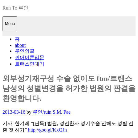
Skip
Run To 루인
to
content
Menu
홈
about
루인의글
퀴어이론입문
트랜스연대기
외부성기재구성 수술 없이도 ftm/트랜스
남성의 성별변경을 허가한 법원의 판결을
환영합니다.
Posted
2013-03-16
by
루인/ruin S.M. Pae
on
기사: 한겨레 “[단독] 법원, 성전환자 성기수술 안해도 성별 전
환 첫 허가”
http://goo.gl/KxQJn