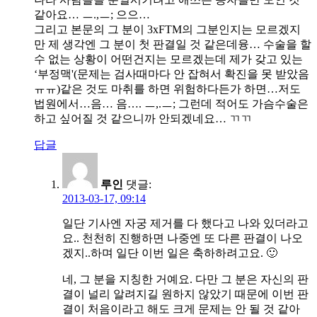
같아요… ㅡ.,ㅡ; 으으…
그리고 본문의 그 분이 3xFTM의 그분인지는 모르겠지
만 제 생각엔 그 분이 첫 판결일 것 같은데융… 수술을 할
수 없는 상황이 어떤건지는 모르겠는데 제가 갖고 있는
‘부정맥'(문제는 검사때마다 안 잡혀서 확진을 못 받았음
ㅠㅠ)같은 것도 마취를 하면 위험하다든가 하면…저도
법원에서…음… 음…. ㅡ,.ㅡ; 그런데 적어도 가슴수술은
하고 싶어질 것 같으니까 안되겠네요… ㄲㄲ
답글
루인
댓글:
2013-03-17, 09:14
일단 기사엔 자궁 제거를 다 했다고 나와 있더라고
요.. 천천히 진행하면 나중엔 또 다른 판결이 나오
겠지..하며 일단 이번 일은 축하하려고요. 🙂
네, 그 분을 지칭한 거예요. 다만 그 분은 자신의 판
결이 널리 알려지길 원하지 않았기 때문에 이번 판
결이 처음이라고 해도 크게 문제는 안 될 것 같아