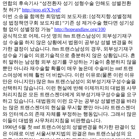
연합의 후속기사 “성전환자 성기 성형수술 안해도 성별전환
첫 허가”
http://goo.gl/X3vgF
이번 소송을 함께한 희망법의 보도자료: [성적지향.성별정체
성 법정책연구회 보도자료] “기존 성 제거수술 했다면 성기성
형 없이 성별정정 가능”
http://hopeandlaw.org/100
공식적으로 어제, 다섯 명의 ftm 트랜스남성이 외부성기재구
성 수술을 하지 않은 상황에서 법원이 공부상 성별 변경을 허
가한 결정이 났습니다. ftm 트랜스남성의 경우, 외부성기재구
성수술 기술이 의료기술적으로 충분하지 않은 상황입니다. 흔
히 말하는 남성형 외부 성기를 구성하는 기술이 충분하지 않을
뿐만 아니라 재수술할 확률이 매우 높은데 수술비는 mtf 트랜
스여성에 비해 훨씬 더 비쌉니다. 이런 이유로(물론 이런 이유
만은 아니지만) 많은 ftm 트랜스남성이 외부성기재구성수술을
선택하지 않습니다. 이런 현실에 반해 이제까지의 대법원 사무
처리지침은 모든 트랜스젠더에게 외부성기재구성수술을 요구
하고 있습니다. 대법원의 이런 요구는 공부상 성별변경을 바라
는 많은 트랜스젠더의 현실을 무시할 뿐만 아니라 트랜스젠더
와 인터섹스의 존재 자체를 부정하는 행동입니다. 그래서 많은
이들이 대법원 사무처리지침을 비판했습니다.
1990년 6월 첫 mtf 트랜스여성의 성별변경을 허가한 판결이 있
은 이래로 이번 서울서부지법의 판결은 ftm 트랜스남성의 요