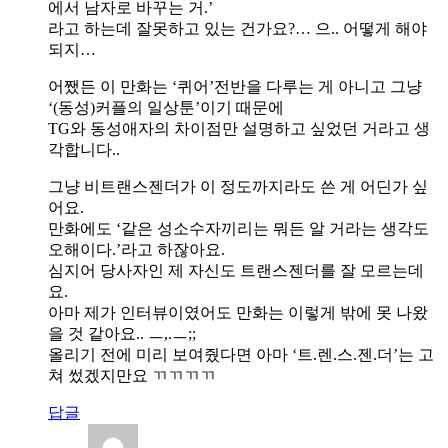
에서 남자로 바꾸는 거.’
라고 하는데 잘못하고 있는 건가요?… 으.. 어떻게 해야
되지…
어쨌든 이 만화는 ‘퀴어’전반을 다루는 게 아니고 그냥
‘(동성)커플의 일상툰’이기 때문에
TG와 동성애자의 차이점만 설명하고 싶었던 거라고 생
각합니다..
그냥 비트랜스젠더가 이 정도까지라도 쓴 게 어딘가 싶
어요.
만화에도 ‘같은 성소수자끼리는 뭐든 알 거라는 생각도
오해이다.’라고 하잖아요.
심지어 당사자인 제 자신도 트랜스젠더를 잘 모르는데
요.
아마 제가 인터뷰이였어도 만화는 이렇게 밖에 못 나왔
을 것 같아요.. ㅡ,.ㅡ;;
올리기 전에 미리 보여줬다면 아마 ‘트.렌.스.젠.더’는 고
쳐 썼겠지만요 ㄲㄲㄲㄲ
답글