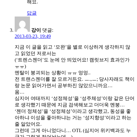
해요.
답글
강이
댓글:
2013-03-23, 19:49
지금 이 글을 읽고 ‘모완’을 별로 이상하게 생각하지 않
고 읽었던 저로서는
(‘트렌스젠더’도 눈에 안 띄었어요! 캠릿브지 효과인가
ㅠㅠ)
멘탈이 붕괴되는 상황이 ㅠㅠ 엉엉..
전 트랜스젠더를 잘 모르거든요. ㅡ.,ㅡ; 당사자래도 책이
랑 논문 읽어가면서 공부하진 않았으니까요…
움…
심지어 여태까지 ‘성정체성’을 ‘성주체성’이랑 같은 단어
로 생각했기 때문에 지금 검색해보고 더더욱 멘붕…
‘젠더 정체성’을 ‘성정체성’이라고 생각했고, 동성을 좋
아하냐 이성을 좋아하냐는 거는 ‘성지향성’이라고 하는
줄 알았어요.
그런데 그게 아니었다니… OTL (심지어 위키백과도 누
군가 그렇게 적어놨는데…)