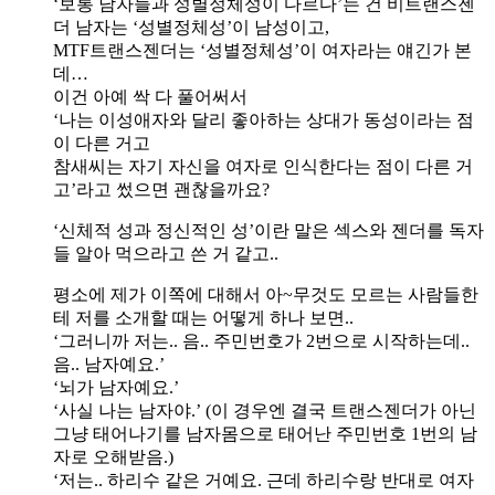
‘보통 남자들과 성별정체성이 다르다’는 건 비트랜스젠
더 남자는 ‘성별정체성’이 남성이고,
MTF트랜스젠더는 ‘성별정체성’이 여자라는 얘긴가 본
데…
이건 아예 싹 다 풀어써서
‘나는 이성애자와 달리 좋아하는 상대가 동성이라는 점
이 다른 거고
참새씨는 자기 자신을 여자로 인식한다는 점이 다른 거
고’라고 썼으면 괜찮을까요?
‘신체적 성과 정신적인 성’이란 말은 섹스와 젠더를 독자
들 알아 먹으라고 쓴 거 같고..
평소에 제가 이쪽에 대해서 아~무것도 모르는 사람들한
테 저를 소개할 때는 어떻게 하나 보면..
‘그러니까 저는.. 음.. 주민번호가 2번으로 시작하는데..
음.. 남자예요.’
‘뇌가 남자예요.’
‘사실 나는 남자야.’ (이 경우엔 결국 트랜스젠더가 아닌
그냥 태어나기를 남자몸으로 태어난 주민번호 1번의 남
자로 오해받음.)
‘저는.. 하리수 같은 거예요. 근데 하리수랑 반대로 여자