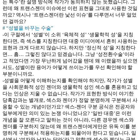
는 특수’란 설명 방식에 작가가 동의하지 않는 듯했습니다. 그
런데 왜 트랜스젠더 이슈에선 이런 표현을 그대로 사용한 것일
까요? 역시나 ‘트랜스젠더란 낯선 이슈’를 다루면서 너무 얼었
던 걸까요?
# “성별을 바꾸는 수술”
-이 구절에서 ‘성별’이 소위 ‘육체적 성’ ‘생물학적 성’을 지칭
한다면, 즉 섹스를 지칭한다면 대중 미디어에서 흔히 사용하는
표현과 크게 다르지 않습니다. 하지만 ‘정신적 성’을 지칭한다
면… 흠… 그렇진 않다고 믿겠습니다. 그냥 ‘성전환수술’이라
고 적었다면 가장 무난하게 넘어갔을 텐데 왜 이랬을까 싶으면
서도, 성별이란 용어가 어떻게 쓰이는가를 우선 확인해야 할
부분이니까요.
-성별을 어떻게 이해하는지를 확인해야 하지만, 작가가 성별
을 사회문화적 성인 젠더와 생물학적 성인 섹스를 혼용하고 있
다는 인상은 지울 수 없습니다. 작가가 표현한 방식이 야기한
당혹감과는 별개로, 섹스와 젠더가 정말 분명하게 구분해서 사
용할 수 있는 개념이던가요? 섹스-젠더 구분 공식은 전공자와
일부에게만 의미 있는 논쟁 아니었나요? ‘일반 대중’은 이런
개념을 잘 모른다고 말하는 것이 아니라, 다른 경우엔 섹스와
젠더를 구분하지 않는데 왜 트랜스젠더에게만은 유독 이를 분
명하게 구분해서 적용하는지를 되물어야 한다고 믿습니다. 일
상에서 ‘여자와 남자는 달라’라고 말할 때 섹스와 젠더는 구분