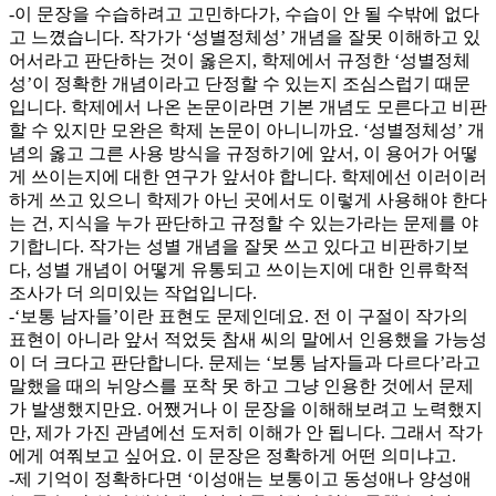
-이 문장을 수습하려고 고민하다가, 수습이 안 될 수밖에 없다
고 느꼈습니다. 작가가 ‘성별정체성’ 개념을 잘못 이해하고 있
어서라고 판단하는 것이 옳은지, 학제에서 규정한 ‘성별정체
성’이 정확한 개념이라고 단정할 수 있는지 조심스럽기 때문
입니다. 학제에서 나온 논문이라면 기본 개념도 모른다고 비판
할 수 있지만 모완은 학제 논문이 아니니까요. ‘성별정체성’ 개
념의 옳고 그른 사용 방식을 규정하기에 앞서, 이 용어가 어떻
게 쓰이는지에 대한 연구가 앞서야 합니다. 학제에선 이러이러
하게 쓰고 있으니 학제가 아닌 곳에서도 이렇게 사용해야 한다
는 건, 지식을 누가 판단하고 규정할 수 있는가라는 문제를 야
기합니다. 작가는 성별 개념을 잘못 쓰고 있다고 비판하기보
다, 성별 개념이 어떻게 유통되고 쓰이는지에 대한 인류학적
조사가 더 의미있는 작업입니다.
-‘보통 남자들’이란 표현도 문제인데요. 전 이 구절이 작가의
표현이 아니라 앞서 적었듯 참새 씨의 말에서 인용했을 가능성
이 더 크다고 판단합니다. 문제는 ‘보통 남자들과 다르다’라고
말했을 때의 뉘앙스를 포착 못 하고 그냥 인용한 것에서 문제
가 발생했지만요. 어쨌거나 이 문장을 이해해보려고 노력했지
만, 제가 가진 관념에선 도저히 이해가 안 됩니다. 그래서 작가
에게 여쭤보고 싶어요. 이 문장은 정확하게 어떤 의미냐고.
-제 기억이 정확하다면 ‘이성애는 보통이고 동성애나 양성애