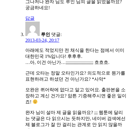
그나저나 완자 님도 루인 님의 글을 읽었을까요?
궁금하네요!
답글
루인
댓글:
2013-03-24, 20:17
아래에도 적었지만 전 채식을 한다는 점에서 이미
대한민국 1%입니다! 후후후.
…아, 이건 아닌가…;;;;;;;;;;;;;;;;;;;;;;;; 흐흐흐.
근데 오타는 정말 오타인가요? 의도적으로 뭔가를
표현하려고 하셨던 건 아닌가요? *사악*
모완은 퀴어락에 없다고 알고 있어요. 출판본을 소
장하고 계신 건가요? 암튼 기증해주시면 좋은 일이
죠!
완자 님이 설마 제 글을 읽을까요? ;;; 웹툰에 달리
는 댓글은 다 읽으시는 듯하지만, 네이버 검색에선
제 블로그가 잘 안 걸리는 관계로 안 읽지 않을까