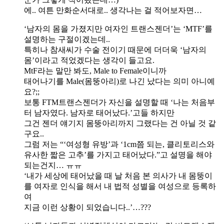
에.. 여튼 만화순서대로.. 생각나는 걸 적어보자면…
‘남자의 몸을 가졌지만 여자인 트랜스젠더’는 ‘MTF’를
설명하는 구절이겠는데..
특히나 참새씨가 수술 전이기 때문에 더더욱 ‘남자의
몸’이라고 적었겠다는 생각이 들고요.
MtF라는 말만 봐도, Male to Female이니까
태어나기를 Male(몸뚱아리)로 나긴 났다는 의미 아니예
요?;;
보통 FTM트랜스젠더가 자신을 설명할 때 ‘나는 처음부
터 남자였다. 남자로 태어났다.’고들 하지만
그건 젠더 얘기지 몸뚱아리까지 그랬다는 건 아닐 것 같
구요..
그럼 저는 “‘여성형 유방’과 ‘1cm쯤 되는, 클리토리스와
유사한 짧은 고추’를 가지고 태어났다.”고 설명을 해야
되는건지… ㅠㅠ
‘내가 세상에 태어났을 때 날 처음 본 의사가 내 몸뚱이
를 여자로 인식을 해서 내 법적 성별을 여성으로 등록하
여
지금 이런 상황이 되었습니다..’…???