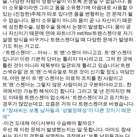
술, 다양한 사람의 성형수술이 이토록 논쟁일 수 없습니다. 몸
이 소유물이라면 그리고 몸을 소유했기에 마음대로 사용할 수
있는 (진정한)주체가 따로 있다면 몸을 변형하는 건 문제가 될
수 없습니다. 몸이 소유물이 아니라 몸이 곧 나 자신이기 때문
에 성전환수술, 성형수술 등에서 논쟁이 발생합니다. 몸이 곧
나 자신이기 때문에 연애 파트너가 mtf/ftm/트랜스젠더로 자기
설명 방식을 바꾸거나 트랜스젠더일 때 다양한 문제가 발생하
기도 하는 거고요.
-‘트렌스젠더’… 아놔… 트‘렌’스젠더 아니고요. 트‘랜’스젠더
입니다! 이런 기본적 단어는 틀리지 마시라고요. 그저 한 곳에
틀린 것이 아니라 제목부터 일관되게 틀리고 있습니다(‘트랜
스섹슈얼’은 트’랜’스섹슈얼로 적은 것이 신기할 정도). 여담인
데, 어떤 분이 트’렌’스젠더는 의료적 조치를 한 사람이고
트’랜’스젠더는 그렇지 않은 사람이라고 구분하더라고요.. 한
국에서만 가능한 해석이긴 합니다. 그리고 몇 년 전까지만 해
도 이태원 트랜스젠더 업소에서 ‘트렌스젠더’라고 표기하는
경우가 많았는데요. 요즘은 거의 다 트랜스젠더로 바꿨습니다.
# “참새씨는 보통 남자들과 ‘성별정체성’이 다른 것이기 때문
에”
-이건 도대체 어디서부터 수습해야 할까요?
우선 왜 이런 문제가 발생했는지는 알 듯합니다. 아마도 참새
씨는 자신의 경험을 설명하는 과정에서 ‘보통 남자들과는 다