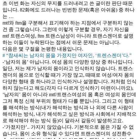
초 이번 화는 자신의 무지를 드러내려고 쓴 글이란 판단 때문
입니다. 82화에도 드러나는 빈번한 문제(혹은 아쉬움) 중 하나
는 …
mtf와 ftm을 구분해서 표기해야 하는 지점에서 구분하지 않는
건 좀 그렇습니다. 그런데 이렇게 구분할 경우, 자기 자신을
mtf 트랜스여성, ftm 트랜스남성이 아니라 트랜스젠더로 설명
하는 이들이 누락된다는 점에서 쉬운 문제는 아닙니다.
다음은 몇 구절을 논평한 내용입니다.
# “참새씨는 남자의 몸을 가졌지만 여자인, ‘트렌스젠더’다.”
-‘남자의 몸’ 아닙니다. 여성 몸의 다양한 양상 중 하나입니다.
일단, 저는 제가 남자의 몸이라고 인식하지 않습니다. 트랜스
젠더의 몸으로 인식할 때가 가장 많고, 때때로 여성/여자 몸의
다양한 형태 중 하나라고 인식하거나 설명합니다. 저처럼 인식
하지 않는다고 해도(각자 다 다르게 인식하기 마련이니까요),
‘남자의’ 몸이 아니라 mtf/트랜스여성의 몸 혹은 여성의 몸인데
그저 특정 신체 부위의 형태가 다를 뿐입니다. 그리고 이 형태
를 해석하는 방식(내가 해석하는 방식과 나 외에 다른 사람이
해석하는 방식, 내가 해석하고 싶은 방식과 사회에서 지배적으
로 해석해야 하는 방식 등)이 달라서 갈등이 발생하고요.
-‘가졌지만’.. 가지지 않았습니다. 기본적으로 몸은 가질 수 없
습니다. 몸이 소유 형식일 수 있다면 트랜스젠더의 성전환수