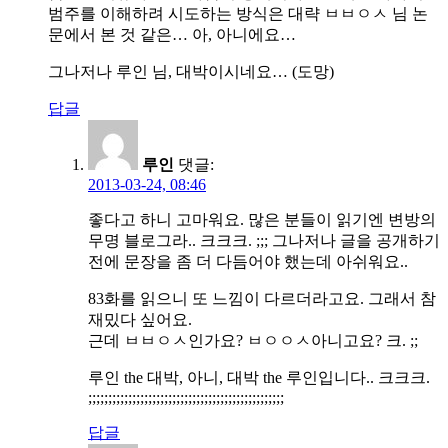
범주를 이해하려 시도하는 방식은 대략 ㅂㅂㅇㅅ 님 논
문에서 본 것 같은… 아, 아니에요…
그나저나 루인 님, 대박이시네요… (도망)
답글
루인
댓글:
2013-03-24, 08:46
좋다고 하니 고마워요. 많은 분들이 읽기엔 변방의
무명 블로그라.. 크크크. ;;; 그나저나 글을 공개하기
전에 문장을 좀 더 다듬어야 했는데 아쉬워요..
83화를 읽으니 또 느낌이 다르더라고요. 그래서 참
재밌다 싶어요.
근데 ㅂㅂㅇㅅ인가요? ㅂㅇㅇㅅ아니고요? 크. ;;
루인 the 대박, 아니, 대박 the 루인입니다.. 크크크.
;;;;;;;;;;;;;;;;;;;;;;;;;;;;;;;;;;;;;;;;;;;;;;;;;
답글