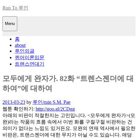
Skip
Run To 루인
to
content
Menu
홈
about
루인의글
퀴어이론입문
트랜스연대기
모두에게 완자가. 82화 “트렌스젠더에 대
하여”에 대하여
Posted
2013-03-23
by
루인/ruin S.M. Pae
on
웹툰 확인하기:
http://goo.gl/2CDgg
아래의 비판이 적절한지는 고민입니다. <모두에게 완자가>(모
완)라는 작품의 흐름 속에서 이번 화를 구절구절 비판하는 건
의미가 없다는 느낌도 있거든요. 모완의 연재 역사에서 필요한
비판은, 트랜스젠더에 대한 무지가 아닐 수도 있습니다. 애당