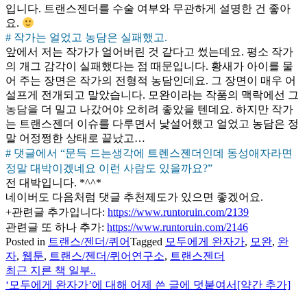
입니다. 트랜스젠더를 수술 여부와 무관하게 설명한 건 좋아
요.
# 작가는 얼었고 농담은 실패했고.
앞에서 저는 작가가 얼어버린 것 같다고 썼는데요. 평소 작가
의 개그 감각이 실패했다는 점 때문입니다. 황새가 아이를 물
어 주는 장면은 작가의 전형적 농담인데요. 그 장면이 매우 어
설프게 전개되고 말았습니다. 모완이라는 작품의 맥락에선 그
농담을 더 밀고 나갔어야 오히려 좋았을 텐데요. 하지만 작가
는 트랜스젠더 이슈를 다루면서 낯설어했고 얼었고 농담은 정
말 어정쩡한 상태로 끝났고…
#
댓글에서 “문득 드는생각에 트렌스젠더인데 동성애자라면
정말 대박이겠네요 이런 사람도 있을까요?”
전 대박입니다. *^^*
네이버도 다음처럼 댓글 추천제도가 있으면 좋겠어요.
+관련글 추가입니다:
https://www.runtoruin.com/2139
관련글 또 하나 추가:
https://www.runtoruin.com/2146
Posted in
트랜스/젠더/퀴어
Tagged
모두에게 완자가
,
모완
,
완
자
,
웹툰
,
트랜스/젠더/퀴어연구소
,
트랜스젠더
최근 지른 책 일부..
글
‘모두에게 완자가’에 대해 어제 쓴 글에 덧붙여서[약간 추가]
탐