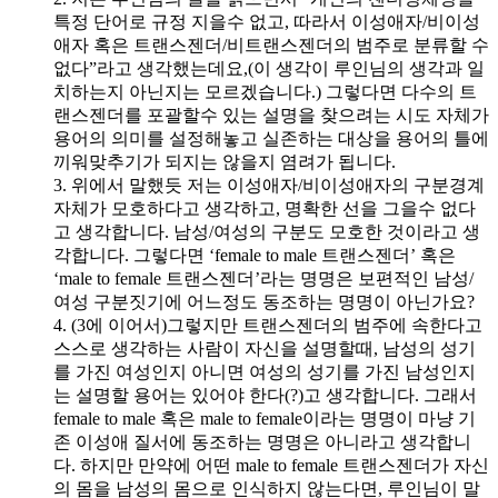
특정 단어로 규정 지을수 없고, 따라서 이성애자/비이성
애자 혹은 트랜스젠더/비트랜스젠더의 범주로 분류할 수
없다”라고 생각했는데요,(이 생각이 루인님의 생각과 일
치하는지 아닌지는 모르겠습니다.) 그렇다면 다수의 트
랜스젠더를 포괄할수 있는 설명을 찾으려는 시도 자체가
용어의 의미를 설정해놓고 실존하는 대상을 용어의 틀에
끼워맞추기가 되지는 않을지 염려가 됩니다.
3. 위에서 말했듯 저는 이성애자/비이성애자의 구분경계
자체가 모호하다고 생각하고, 명확한 선을 그을수 없다
고 생각합니다. 남성/여성의 구분도 모호한 것이라고 생
각합니다. 그렇다면 ‘female to male 트랜스젠더’ 혹은
‘male to female 트랜스젠더’라는 명명은 보편적인 남성/
여성 구분짓기에 어느정도 동조하는 명명이 아닌가요?
4. (3에 이어서)그렇지만 트랜스젠더의 범주에 속한다고
스스로 생각하는 사람이 자신을 설명할때, 남성의 성기
를 가진 여성인지 아니면 여성의 성기를 가진 남성인지
는 설명할 용어는 있어야 한다(?)고 생각합니다. 그래서
female to male 혹은 male to female이라는 명명이 마냥 기
존 이성애 질서에 동조하는 명명은 아니라고 생각합니
다. 하지만 만약에 어떤 male to female 트랜스젠더가 자신
의 몸을 남성의 몸으로 인식하지 않는다면, 루인님이 말