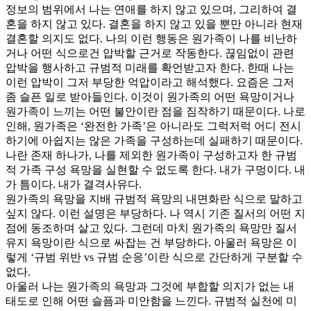
정보의 범위에서 나는 연애를 하지 않고 있으며, 그리하여 결
혼을 하지 않고 있다. 결혼을 하지 않고 있을 뿐만 아니라 현재
결혼할 의지도 없다. 나의 이런 행동은 원가족이 나를 비난하
거나 어떤 식으로건 압박할 근거로 작동한다. 끊임없이 관련
압박을 행사하고 규범적 미래를 확언받고자 한다. 한때 나는
이런 압박이 그저 부당한 억압이라고 해석했다. 요즘은 그저
좀 슬픈 일로 받아들인다. 이것이 원가족의 어떤 욕망이거나
원가족이 느끼는 어떤 불안이란 점을 짐작하기 때문이다. 나로
인해, 원가족은 ‘완전한 가족’은 아니라도 그럭저럭 어디 전시
하기에 아쉽지는 않은 가족을 구성하는데 실패하기 때문이다.
나란 존재 하나가, 나를 제외한 원가족이 구성하고자 한 규범
적 가족 구성 욕망을 실현할 수 없도록 한다. 내가 구멍이다. 내
가 틈이다. 내가 결격사유다.
원가족의 욕망을 지배 규범적 욕망의 내면화란 식으로 말하고
싶지 않다. 이런 설명은 부당하다. 나 역시 기존 질서의 어떤 지
점에 동조하며 살고 있다. 그런데 마치 원가족의 욕망만 질서
유지 욕망이란 식으로 싸잡는 건 부당하다. 아울러 욕망은 이
렇게 ‘규범 위반 vs 규범 순응’이란 식으로 간단하게 구분할 수
없다.
아울러 나는 원가족의 욕망과 그것에 부합할 의지가 없는 내
태도로 인해 어떤 슬픔과 미안함을 느낀다. 규범적 실천에 미