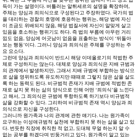
득이 가는 설명이다. 버틀러는 알튀세르의 설명을 확장하며,
주체는 양심과 죄의식으로 구성된다고 주장하였다. 국가의 법
을 대리하는 경찰의 호명에 호응하는 행위는, 해당 법에 자신
이 조금도 위배되지 않음, 해당 법질서에 자신이 알맞게 살고
있음을 호소하는 행위기도 하다. 즉 법의 부름에 아무런 거리
낌도 없음, 양심에 어긋남이 없음을 표출하는 방식이 ‘뒤돌아
보는 행동’이다. 그러니 양심과 죄의식은 주체를 구성하는 주
요 요소다.
그런데 양심과 죄의식이 반드시 해당 이데올로기의 적법한 주
체로 구성하지는 않는다. 대체로 양심과 죄의식은 지배 규범과
의 관계에서 발생하지만, 그래서 지배 규범에 부합하는 방식으
로 삶을 영위하도록 유도하지만 때때로 그렇지 않은 삶을 살도
록 하는 동력도 된다. 비규범적 존재가 지배 규범에 적법한 존
재로 살지 못 하는 삶의 양식으로 인해 어떤 ‘죄의식’을 느낀다
고 해서, 그 죄의식은 규범에 투항하도록 하기보다 비규범적
삶을 강화할 수 있다. 그리하여 비규범적 존재 역시 양심과 죄
의식으로 자신을 구성한다.
그러니까 원가족과 나의 관계에 관한 얘기다. 나는 원가족이
요구하는 이성애규범적 실천에 부합하지 못 하는 삶을 살고 있
다. 번듯한 직장에 취직한 적 없고, 도대체 무얼 하는지 알 수
없는 공부를 하겠다며 빈둥거리고 있다. 원가족이 알고 있는