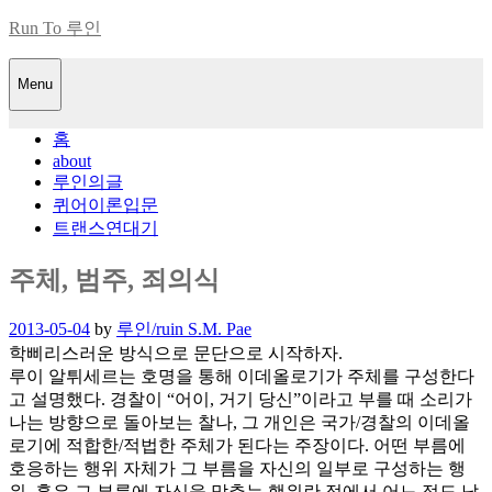
Skip
Run To 루인
to
content
Menu
홈
about
루인의글
퀴어이론입문
트랜스연대기
주체, 범주, 죄의식
Posted
2013-05-04
by
루인/ruin S.M. Pae
on
학삐리스러운 방식으로 문단으로 시작하자.
루이 알튀세르는 호명을 통해 이데올로기가 주체를 구성한다
고 설명했다. 경찰이 “어이, 거기 당신”이라고 부를 때 소리가
나는 방향으로 돌아보는 찰나, 그 개인은 국가/경찰의 이데올
로기에 적합한/적법한 주체가 된다는 주장이다. 어떤 부름에
호응하는 행위 자체가 그 부름을 자신의 일부로 구성하는 행
위, 혹은 그 부름에 자신을 맞추는 행위란 점에서 어느 정도 납