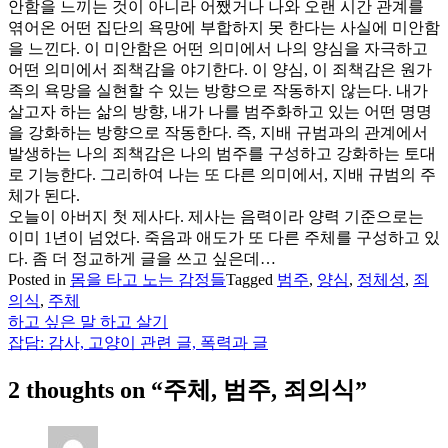
안함을 느끼는 것이 아니라 어쨌거나 나와 오랜 시간 관계를
엮어온 어떤 집단의 욕망에 부합하지 못 한다는 사실에 미안함
을 느낀다. 이 미안함은 어떤 의미에서 나의 양심을 자극하고
어떤 의미에서 죄책감을 야기한다. 이 양심, 이 죄책감은 원가
족의 욕망을 실현할 수 있는 방향으로 작동하지 않는다. 내가
살고자 하는 삶의 방향, 내가 나를 범주화하고 있는 어떤 명명
을 강화하는 방향으로 작동한다. 즉, 지배 규범과의 관계에서
발생하는 나의 죄책감은 나의 범주를 구성하고 강화하는 토대
로 기능한다. 그리하여 나는 또 다른 의미에서, 지배 규범의 주
체가 된다.
오늘이 아버지 첫 제사다. 제사는 음력이라 양력 기준으로는
이미 1년이 넘었다. 죽음과 애도가 또 다른 주체를 구성하고 있
다. 좀 더 정교하게 글을 쓰고 싶은데…
Posted in
몸을 타고 노는 감정들
Tagged
범주
,
양심
,
정체성
,
죄
의식
,
주체
하고 싶은 말 하고 살기
글
잡담: 감사, 고양이 관련 글, 폭력과 글
탐
2 thoughts on “
주체, 범주, 죄의식
”
색