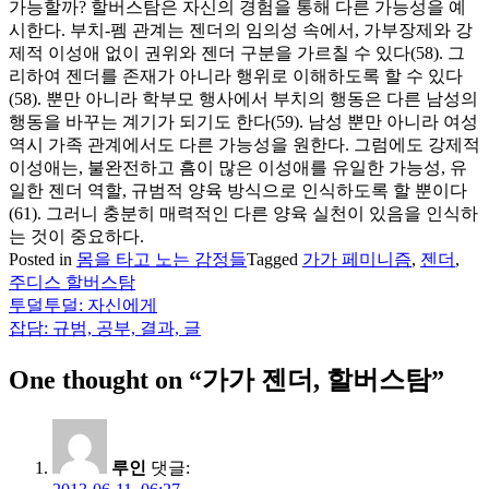
가능할까? 할버스탐은 자신의 경험을 통해 다른 가능성을 예
시한다. 부치-펨 관계는 젠더의 임의성 속에서, 가부장제와 강
제적 이성애 없이 권위와 젠더 구분을 가르칠 수 있다(58). 그
리하여 젠더를 존재가 아니라 행위로 이해하도록 할 수 있다
(58). 뿐만 아니라 학부모 행사에서 부치의 행동은 다른 남성의
행동을 바꾸는 계기가 되기도 한다(59). 남성 뿐만 아니라 여성
역시 가족 관계에서도 다른 가능성을 원한다. 그럼에도 강제적
이성애는, 불완전하고 흠이 많은 이성애를 유일한 가능성, 유
일한 젠더 역할, 규범적 양육 방식으로 인식하도록 할 뿐이다
(61). 그러니 충분히 매력적인 다른 양육 실천이 있음을 인식하
는 것이 중요하다.
Posted in
몸을 타고 노는 감정들
Tagged
가가 페미니즘
,
젠더
,
주디스 할버스탐
투덜투덜: 자신에게
글
잡담: 규범, 공부, 결과, 글
탐
One thought on “
가가 젠더, 할버스탐
”
색
루인
댓글: