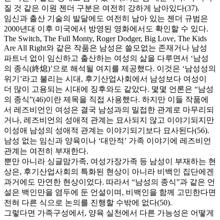
질 것 같은 이원 젠더 구분은 여전히 강하게 남아있다(37).
임신과 출산 기술의 발달에도 여전히 남아 있는 젠더 규범은
2000년대 이후 미국에서 방영된 영화에서도 확인할 수 있다.
The Switch, The Full Monty, Roger Dodger, Big Love, The Kids
Are All Right와 같은 작품은 남성은 쓸모없는 존재거나 남성
파트너 없이 임신하고 출산하는 여성의 삶을 다루면서 ‘남성
의 종식(終熄)’으로 해석될 여지를 제공했다. 이것은 ‘남성성의
위기’라고 불리는 시대, 후기산업사회에서 남성보다 여성이
더 많이 고용되는 시대에 징후와도 같았다. 몇몇 언론은 “남성
의 종식”(46)이란 제목을 직접 사용했다. 하지만 이들 작품에
서 레즈비언인 여성은 결국 남성과의 밀접한 관계로 마무리되
거나, 레즈비언의 성애적 관계는 묘사되지 않고 이야기되지만
이성애 남성의 성애적 관계는 이야기되기보다 묘사된다(56).
남성 없는 임신과 양육이나 ‘대안적’ 가족 이야기에 레즈비언
관계는 여전히 부재한다.
뿐만 아니라 싱글맘가족, 여성가장가족 등 남성이 부재하는 현
상은, 후기산업사회의 특화된 현상이 아니라 비백인 집단에겐
과거에도 만연한 현상이었다. 따라서 “남성의 종식”과 같은 언
설은 백인만을 염두에 둔 언설이며, 비백인을 함께 고민한다면
전혀 다른 식으로 논의를 진행할 수밖에 없다(50).
그렇다면 가족구성에서, 양육 실천에서 다른 가능성은 어떻게