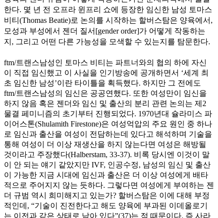
한다. 몇 년 전 오프라 윈프리 쇼에 등장한 임신한 남성 토마스
비티(Thomas Beatie)로 논의를 시작하는 할버스탐은 양육에서,
모성과 부성에서 젠더 질서[gender order]가 어떻게 작동하는
지, 그리고 어떤 다른 가능성을 모색할 수 있는지를 탐문한다.
ftm/트랜스남성인 토마스 비티는 파트너와의 협의 하에 자신
이 직접 임신했고 이 사실을 인기방송에 공개하면서 ‘세계 최
초 임신한 남성’이란 타이틀을 획득했다. 하지만 그 전에도
ftm/트랜스남성의 임신은 공공연했다. 또한 여성만이 임신을
하지 않음 혹은 젠더와 임신 및 출산의 분리 관련 논의는 제2
물결 페미니즘의 초기부터 진행되었다. 1970년대 슐라미스 파
이어스톤(Shulamith Firestone)은 여성억압의 주요 원인 중 하나
로 임신과 출산을 여성이 전담하는데 있다고 해석하며 기술을
통해 여성이 더 이상 재생산을 하지 않는다면 여성은 해방될
것이라고 주장했다(Halberstam, 33-37). 비록 당시엔 이것이 말
이 안 되는 얘기 같았지만 IVF, 인공수정, 남성의 임신 및 출산
이 가능한 지금 시대에 임신과 출산은 더 이상 여성에게 배타
적으로 주어지지 않는 듯하다. 그렇다면 여성에게 부여하는 젠
더 규범 역시 희미해지고 있는가? 할버스탐은 이에 대해 부정
적인데, “기술이 진전한다고 해도 양육에 부과된 이데올로기
는 이전과 같은 상태로 남아 있다”(37)는 점 때문이다. 즉 사라