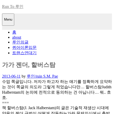
Skip
Run To 루인
to
content
Menu
홈
about
루인의글
퀴어이론입문
트랜스연대기
가가 젠더, 할버스탐
Posted
2013-06-11
by
루인/ruin S.M. Pae
on
수업 쪽글입니다. 저자가 하고자 하는 얘기를 정확하게 요약하
는 것이 쪽글의 의도라 그렇게 적었습니다만… 할버스탐Judith
Halberstam의 논의에 전적으로 동의하는 건 아닙니다… 뭐.. 흐
흐.
===
잭 할버스탐(J. Jack Halberstam)의 글은 기술적 재생산 시대에
양육의 젠더 규범이 어떻게 작동하는가란 문제의식에서 출발