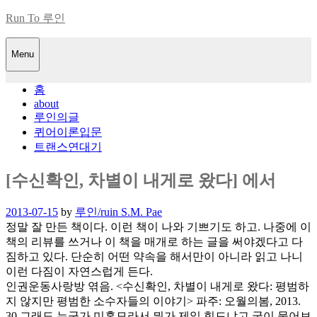
Skip
Run To 루인
to
content
Menu
홈
about
루인의글
퀴어이론입문
트랜스연대기
[수신확인, 차별이 내게로 왔다] 에서
Posted
2013-07-15
by
루인/ruin S.M. Pae
on
정말 잘 만든 책이다. 이런 책이 나와 기쁘기도 하고. 나중에 이
책의 리뷰를 쓰거나 이 책을 매개로 하는 글을 써야겠다고 다
짐하고 있다. 단순히 어떤 약속을 해서만이 아니라 읽고 나니
이런 다짐이 자연스럽게 든다.
인권운동사랑방 엮음. <수신확인, 차별이 내게로 왔다: 평범하
지 않지만 평범한 소수자들의 이야기> 파주: 오월의봄, 2013.
30 그래도 누군가 미혼모라서 뭐가 제일 힘드냐고 굳이 물어보