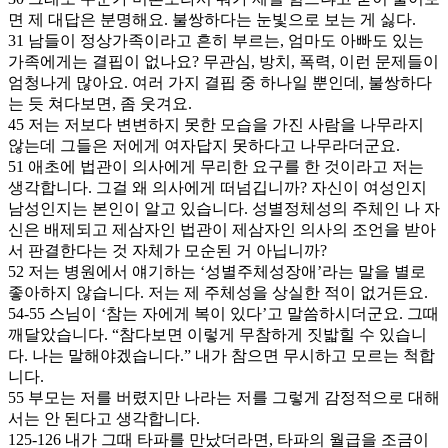
면 제 대답은 분명해요. 불쌍하다는 눈빛으로 보는 게 싫다.
31 남들이 정상가족이라고 흔히 부르는, 엄마도 아빠도 있는
가족에게는 결핍이 없나요? 무관심, 방치, 폭력, 이런 문제들이
엄청나게 많아요. 여러 가지 결핍 중 하나일 뿐인데, 불쌍하다
는 듯 쳐다보면, 좀 웃겨요.
45 저는 저보다 변변하지 못한 모습을 가진 사람을 나무라지
않는데 그들은 저에게 여자답지 못하다고 나무라더군요.
51 애초에 법관이 의사에게 무리한 요구를 한 것이라고 저는
생각합니다. 그걸 왜 의사에게 떠넘깁니까? 자신이 여성인지
남성인지는 본인이 알고 있습니다. 성별정체성의 주체인 나 자
신은 배제되고 제삼자인 법관이 제삼자인 의사의 조언을 받아
서 판결한다는 것 자체가 모순된 거 아닙니까?
52 저는 병원에서 얘기하는 ‘성별주체성장애’라는 말을 별로
좋아하지 않습니다. 저는 제 주체성을 상실한 적이 없거든요.
54-55 스님이 ‘참는 자에게 복이 있다’고 말씀하시더군요. 그때
깨달았습니다. “참다보면 이렇게 무참하게 짓밟힐 수 있습니
다. 나는 말해야겠습니다.” 내가 참으면 무시하고 모르는 척합
니다.
55 부모는 저를 버렸지만 나라는 저를 그렇게 감정적으로 대해
서는 안 된다고 생각합니다.
125-126 내가 그때 타파를 만났더라면, 타파의 월급을 조금이