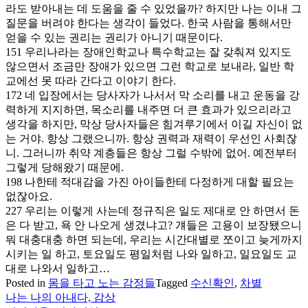
라도 받아내는 데 도움을 줄 수 있었을까? 하지만 나는 이내 그
질문을 버려야 한다는 생각이 들었다. 한국 사람을 통해서만
얻을 수 있는 권리는 권리가 아니기 때문이다.
151 우리나라는 장애인학교나 특수학교는 잘 갖춰져 있지도
않으면서 조금만 장애가 있으면 그런 학교로 보내라, 일반 학
교에선 못 따라 간다고 이야기 한다.
172 네 입장에서는 당사자가 나서서 막 소리를 내고 운동을 강
력하게 지지하면, 목소리를 내주면 더 큰 효과가 있으리라고
생각을 하지만, 막상 당사자들은 힘겨루기에서 이길 자신이 없
는 거야. 항상 그랬으니까. 항상 권력과 재력이 우선인 사회잖
니. 그러니까 취약 계층들은 항상 그럴 수밖에 없어. 예전부터
그렇게 당해왔기 때문에.
198 나한테 적대감을 가진 아이들한테 다정하게 대할 필요는
없잖아요.
227 우리는 이렇게 사는데 정규직은 일도 제대로 안 하면서 돈
은 다 받고, 욕 안 나오게 생겼냐고? 걔들은 고용이 보장됐으니
뭐 대충대충 하면 되는데, 우리는 시간대별로 쪼이고 늦게까지
시키는 일 하고, 토요일도 평일처럼 나와 일하고, 일요일도 교
대로 나와서 일하고…
Posted in
몸을 타고 노는 감정들
Tagged
수신확인
,
차별
나는 나의 아내다, 감상
글