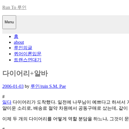
Skip
Run To 루인
to
content
Menu
홈
about
루인의글
퀴어이론입문
트랜스연대기
다이어리+알바
Posted
2006-01-03
by
루인/ruin S.M. Pae
on
#
일다
다이어리가 도착했다. 일전에 나무님이 예쁘다고 하셔서 기대를 했지
얄미운 소리로, 배송료 절약 차원에서 공동구매로 샀는데, 같이 사
이제 두 개의 다이어리를 어떻게 역할 분담을 하느냐, 그것이 문