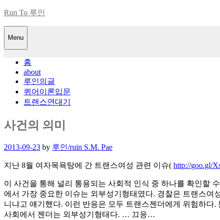
Skip
Run To 루인
to
content
Menu
홈
about
루인의글
퀴어이론입문
트랜스연대기
사건의 의미
Posted
2013-09-23
by
루인/ruin S.M. Pae
on
지난 8월 여자목욕탕에 간 트랜스여성 관련 이슈(
http://goo.gl/
이 사건을 통해 널리 통용되는 사회적 인식 중 하나를 확인할 
에서 가장 중요한 이슈는 외부성기형태였다. 경찰은 트랜스여성
니냐고 얘기했다. 이런 반응은 모두 트랜스젠더에게 위험하다.
사회에서 젠더는 외부성기형태다. … 끄응…