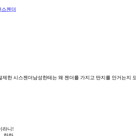
랜스젠더
절제한 시스젠더남성한테는 왜 젠더를 가지고 딴지를 안거는지 
이라니!
 하하.