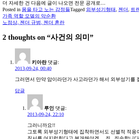
더 자세한 건 다음에 글이 나오면 전문 공개로…
Posted in
몸을 타고 노는 감정들
Tagged
외부성기형태
,
젠더
,
트
가족 역할 모델의 악순환
글
노점상, 젠더 규범, 젠더 혼란
탐
2 thoughts on “
사건의 의미
”
색
키아란
댓글:
2013-09-24, 00:40
그러면서 만약 암이라던가 사고라던가 해서 외부성기를 
답글
루인
댓글:
2013-09-24, 22:10
그러니까요!!
그토록 외부성기형태에 집착하면서도 선별적 적용
질서를 어지럽힌다고 분개해야겠… 죄.. 죄송합니다..