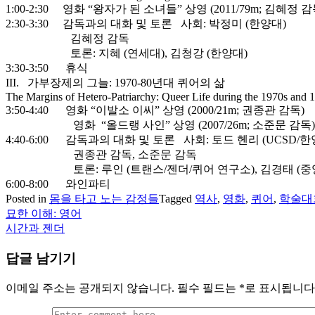
1:00-2:30 영화 “왕자가 된 소녀들” 상영 (2011/79m; 김혜정 감
2:30-3:30 감독과의 대화 및 토론 사회: 박정미 (한양대)
김혜정 감독
토론: 지혜 (연세대), 김청강 (한양대)
3:30-3:50 휴식
III. 가부장제의 그늘: 1970-80년대 퀴어의 삶
The Margins of Hetero-Patriarchy: Queer Life during the 1970s and 
3:50-4:40 영화 “이발소 이씨” 상영 (2000/21m; 권종관 감독)
영화 “올드랭 사인” 상영 (2007/26m; 소준문 감독)
4:40-6:00 감독과의 대화 및 토론 사회: 토드 헨리 (UCSD/
권종관 감독, 소준문 감독
토론: 루인 (트랜스/젠더/퀴어 연구소), 김경태 (중
6:00-8:00 와인파티
Posted in
몸을 타고 노는 감정들
Tagged
역사
,
영화
,
퀴어
,
학술대
묘한 이해: 영어
글
시간과 젠더
탐
답글 남기기
색
이메일 주소는 공개되지 않습니다.
필수 필드는
*
로 표시됩니다