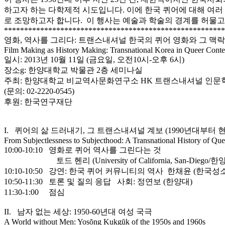
하고자 하는 다학제적 시도입니다. 이에 한국 퀴어에 대해 여러
로 조망하고자 합니다. 이 행사는 예술과 학술의 경계를 허물고
*******************************************************
영화, 역사를 그리다: 트랜스내셔널 한국의 퀴어 영화와 그 맥락
Film Making as History Making: Transnational Korea in Queer Conte
일시: 2013년 10월 11일 (금요일, 오전10시-오후 6시)
장소g: 한양대학교 박물관 2층 세미나실
주최: 한양대학교 비교역사문화연구소 HK 트랜스내셔널 인문
(문의: 02-2220-0545)
후원: 한국연구재단
I. 퀴어의 삶 드러내기, 그 트랜스내셔널 계보 (1990년대부터 
From Subjectlessness to Subjecthood: A Transnational History of Que
10:00-10:10 영화로 퀴어 역사를 그린다는 것
토드 헨리 (University of California, San-Diego/
10:10-10:50 강연: 한국 퀴어 커뮤니티의 역사 한채윤 (한
10:50-11:30 토론 및 질의 응답 사회: 정연보 (한양대)
11:30-1:00 점심
II. 남자 없는 세상: 1950-60년대 여성 국극
A World without Men: Yosŏng Kukgŭk of the 1950s and 1960s