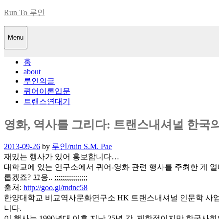
Skip
Run To 루인
to
content
Menu
홈
about
루인의글
퀴어이론입문
트랜스연대기
영화, 역사를 그리다: 트랜스내셔널 한국의
Posted
2013-09-26
by
루인/ruin S.M. Pae
on
재밌는 행사가 있어 홍보합니다…
대학교에 있는 연구소에서 퀴어-영화 관련 행사를 주최한 게 얼
롭겠죠? 끄응.. ;;;;;;;;;;;;;;;;;
출처:
http://goo.gl/mdnc58
한양대학교 비교역사문화연구소 HK 트랜스내셔널 인문학 사업단
니다.
이 행사는 1990년대 이후 지난 25년 간, 제한적이지만 한