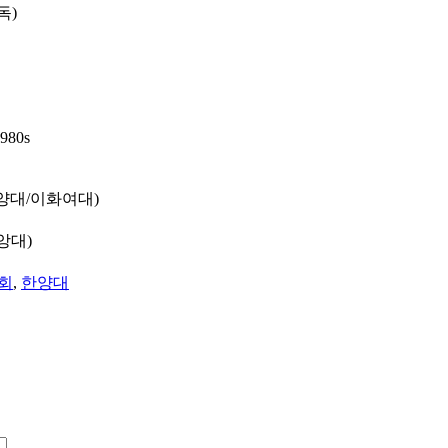
독)
1980s
한양대/이화여대)
앙대)
회
,
한양대