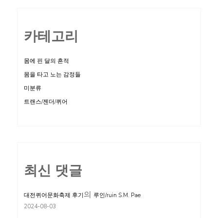
카테고리
몸에 핀 달의 흔적
몸을 타고 노는 감정들
미분류
트랜스/젠더/퀴어
최신 댓글
의
대전퀴어문화축제 후기
루인/ruin S.M. Pae
2024-08-03