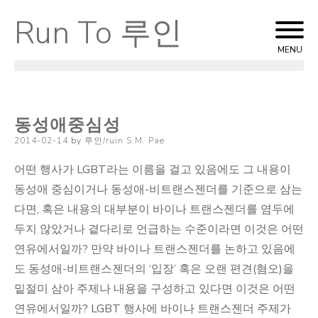
Run To 루인
Skip
to
MENU
content
동성애중심성
Posted
2014-02-14
by
루인/ruin S.M. Pae
on
어떤 행사가 LGBT라는 이름을 걸고 있음에도 그 내용이
동성애 중심이거나 동성애-비트랜스젠더를 기준으로 삼는
다면, 혹은 내용의 대부분이 바이나 트랜스젠더를 염두에
두지 않았거나 곁다리로 언급하는 수준이라면 이것은 어떤
연유에서일까? 만약 바이나 트랜스젠더를 논하고 있음에
도 동성애-비트랜스젠더의 ‘입장’ 혹은 오랜 편견(혐오)을
밑절미 삼아 주제나 내용을 구성하고 있다면 이것은 어떤
연유에서일까? LGBT 행사에 바이나 트랜스젠더 주제가