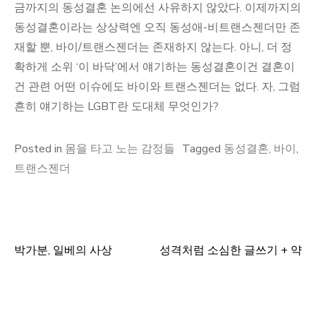
금까지의 동성결혼 논의에선 사유하지 않았다. 이제까지의
동성결혼이라는 상상력엔 오직 동성애-비트랜스젠더만 존
재할 뿐, 바이/트랜스젠더는 존재하지 않는다. 아니, 더 정
확하게 소위 ‘이 바닥’에서 얘기하는 동성결혼이건 결혼이
건 관련 어떤 이슈에도 바이와 트랜스젠더는 없다. 자, 그럼
흔히 얘기하는 LGBT란 도대체 무엇인가?
Posted in
몸을 타고 노는 감정들
Tagged
동성결혼
,
바이
,
트랜스젠더
박가분, 일베의 사상
성격처럼 소심한 글쓰기 + 약
글
탐