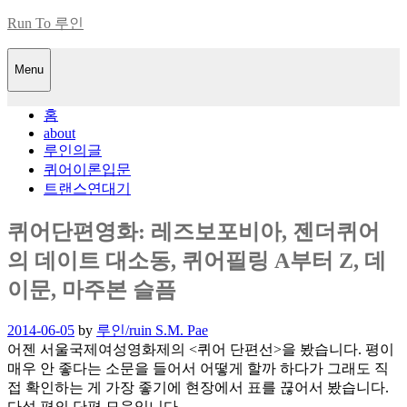
Skip
Run To 루인
to
content
Menu
홈
about
루인의글
퀴어이론입문
트랜스연대기
퀴어단편영화: 레즈보포비아, 젠더퀴어
의 데이트 대소동, 퀴어필링 A부터 Z, 데
이문, 마주본 슬픔
Posted
2014-06-05
by
루인/ruin S.M. Pae
on
어젠 서울국제여성영화제의 <퀴어 단편선>을 봤습니다. 평이
매우 안 좋다는 소문을 들어서 어떻게 할까 하다가 그래도 직
접 확인하는 게 가장 좋기에 현장에서 표를 끊어서 봤습니다.
다섯 편의 단편 모음입니다.