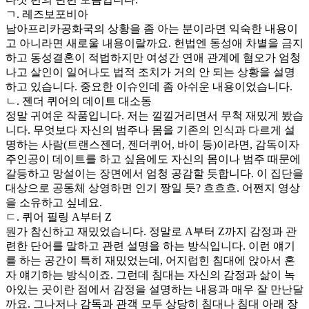
ㄱ. 레즈보포비아
남아프리카공화국의 상황을 좀 아는 분이라면 익숙한 내용이
고 아니라면 새로울 내용이랄까요. 헌법엔 동성애 차별을 금지
하고 동성결혼이 적법하지만 여성간 연애 관계에 혐오가 엄청
나고 살인이 일어나도 법적 조치가 거의 안 되는 상황을 설명
하고 있습니다. 중요한 이슈인데 좀 아쉬운 내용이었습니다.
ㄴ. 젠더 퀴어의 데이트 대소동
정말 귀여운 작품입니다. 저는 낄낄거리면서 무척 재밌게 봤습
니다. 무엇보다 자신의 범주나 몸을 기존의 인식과 다르게 설
명하는 사람(트랜스젠더, 젠더퀴어, 바이 등)이라면, 감독이자
주인공이 데이트를 하고 싶음에도 자신의 몸이나 범주 때문에
갈등하고 망설이는 장면에서 엄청 공감할 듯합니다. 이 집단을
대상으로 공동체 상영하면 인기 짱일 듯? 흐흐흐. 어쩐지 영상
을 소유하고 싶네요.
ㄷ. 퀴어 필링 A부터 Z
뭔가 참신하고 재밌었습니다. 정말로 A부터 Z까지 감정과 관
련한 단어를 말하고 관련 설명을 하는 방식입니다. 이런 얘기
를 하는 공간이 특히 재밌었는데, 어지럽힌 침대에 앉아서 혼
자 얘기하는 방식이죠. 그런데 침대는 자신의 감정과 삶이 녹
아있는 곳이란 점에서 감정을 설명하는 내용과 매우 잘 만난달
까요. 그나저나 감독과 관객 모두 상당히 침대나 침대 아래 장