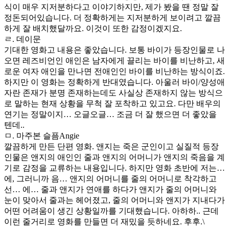
식이 매우 지저분하다고 이야기하지만, 제가 봤을 땐 정말 잘
정돈되어있습니다. 더 정확하게는 지저분하게 보이려고 깔끔
하게 잘 배치했달까요. 이것이 또한 감정이겠지요.
ㄹ. 데이문
기대한 영화고 내용은 좋았습니다. 보통 바이가 등장인물로 나
오면 레즈비언인 애인은 남자에게 끌리는 바이를 비난하고, 새
로운 여자 애인을 만나면 전애인인 바이를 비난하는 방식이죠.
하지만 이 영화는 정확하게 반대였습니다. 아울러 바이/양성애
자란 존재가 분명 존재하는데도 사실상 존재하지 않는 방식으
로 말하는 현재 상황을 무척 잘 포착하고 있고요. 다만 배우의
연기는 정말이지… 오글오글… 조금 더 잘 했으면 더 좋았을
텐데..
ㅁ. 마주본 슬픔Angie
깔끔하게 만든 단편 영화. 앤지는 죽은 군인이고 실질적 등장
인물은 앤지의 애인인 줄과 앤지의 어머니가 앤지의 죽음을 계
기로 감정을 교류하는 내용입니다. 하지만 영화 초반에 저는…
에, 그러니까 음… 앤지의 어머니를 줄의 어머니로 착각하고
선… 에… 줄과 앤지가 연애를 하다가 앤지가 줄의 어머니와
눈이 맞아서 줄과는 헤어졌고, 줄의 어머니와 앤지가 지내다가
어떤 어려움이 생긴 상황일까를 기대했습니다. 아하하.. 근데
이런 줄거리로 영화를 만들면 더 재밌을 듯하네요. 후후.\