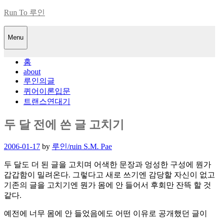
Skip
Run To 루인
to
content
Menu
홈
about
루인의글
퀴어이론입문
트랜스연대기
두 달 전에 쓴 글 고치기
Posted
2006-01-17
by
루인/ruin S.M. Pae
on
두 달도 더 된 글을 고치며 어색한 문장과 엉성한 구성에 뭔가
갑갑함이 밀려온다. 그렇다고 새로 쓰기엔 감당할 자신이 없고
기존의 글을 고치기엔 뭔가 몸에 안 들어서 후회만 잔뜩 할 것
같다.
예전에 너무 몸에 안 들었음에도 어떤 이유로 공개했던 글이