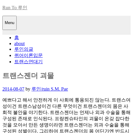
Skip
Run To 루인
to
content
Menu
홈
about
루인의글
퀴어이론입문
트랜스연대기
트랜스젠더 괴물
Posted
2014-08-07
by
루인/ruin S.M. Pae
on
예쁘다고 해서 안전하게 이 사회에 통용되진 않는다. 트랜스여
성이건 트랜스남성이건 다른 무엇이건 트랜스젠더의 몸은 사
회적 불안을 야기한다. 트랜스젠더는 언제나 외과 수술을 통해
구성된 존재로 인식된다. 프랑켄슈타인의 괴물이 온갖 잡다한
것을 모아서 만든 생명이라면 트랜스젠더는 외과 수술을 통해
구성된 성별이다. 그리하여 트랜스젠더의 몸 어딘가엔 반드시