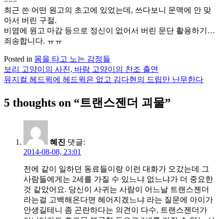
===
최근 쓴 어떤 원고의 초고에 있었는데, 쓰다보니 문맥에 안 맞
아서 버린 구절.
비염에 원고 마감 등으로 정신이 없어서 버린 문단 활용하기…
죄송합니다. ㅠㅠ
Posted in
몸을 타고 노는 감정들
보리 고양이의 사진, 바람 고양이의 찬조 출연
글
뮤지컬 헤드윅에 헤드윅은 없고 김다현의 드립만 난무한다
탐
5 thoughts on “
트랜스젠더 괴물
”
색
혜진
댓글:
2014-08-08, 23:01
전에 같이 일하던 동료들이랑 이런 대화가 오갔는데 그
사람들에게는 2세를 가질 수 있느냐 없느냐가 더 중요한
것 같았어요. 당신이 사귀는 사람이 어느날 트랜스젠더
라는걸 고백해온다면 헤어지겠느냐 라는 질문에 아이가
안생길테니 좀 곤란하다는 의견이 다수, 트랜스젠더가