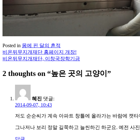
Posted in
몸에 핀 달의 흔적
비온뒤무지개재단 홈페이지 개장!
글
비온뒤무지개재단, 이창국장학기금
탐
2 thoughts on “
높은 곳의 고양이
”
색
혜진
댓글:
2014-09-07, 10:43
저도 순순씨가 계속 아파트 창틀에 올라가는 바람에 캣타
그나저나 보리 정말 길쭉하고 늘씬하긴 하군요. 예전 사
답글