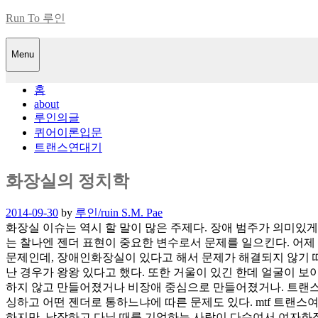
Skip
Run To 루인
to
content
Menu
홈
about
루인의글
퀴어이론입문
트랜스연대기
화장실의 정치학
Posted
2014-09-30
by
루인/ruin S.M. Pae
on
화장실 이슈는 역시 할 말이 많은 주제다. 장애 범주가 의미있
는 찰나엔 젠더 표현이 중요한 변수로서 문제를 일으킨다. 어
문제인데, 장애인화장실이 있다고 해서 문제가 해결되지 않기 때
난 경우가 왕왕 있다고 했다. 또한 거울이 있긴 한데 얼굴이 보
하지 않고 만들어졌거나 비장애 중심으로 만들어졌거나. 트랜스
싱하고 어떤 젠더로 통하느냐에 따른 문제도 있다. mtf 트랜스
하지만, 남장하고 다닐 때를 기억하는 사람이 다수여서 여자화장