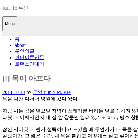
Skip
Run To 루인
to
content
Menu
홈
about
루인의글
퀴어이론입문
트랜스연대기
[f] 목이 아프다
Posted
2014-10-13
by
루인/ruin S.M. Pae
on
목을 약간 다쳐서 병원에 갔다 왔다.
지금 사는 곳은 일요일 저녁이 쓰레기를 버리는 날로 정해져 있
라봤다. 어째서인지 내 집 앞 창문만 열려 있기도 하고, 평소 
잠깐 사이였다. 뭔가 섬뜩하다고 느꼈을 때 무언가가 내 목을 
같았지만, 그 짧은 순간, 내 목을 붙잡고 어떻게든 살고 싶어하