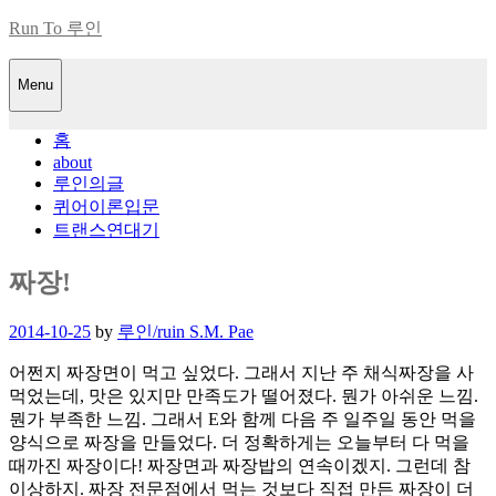
Skip
Run To 루인
to
content
Menu
홈
about
루인의글
퀴어이론입문
트랜스연대기
짜장!
Posted
2014-10-25
by
루인/ruin S.M. Pae
on
어쩐지 짜장면이 먹고 싶었다. 그래서 지난 주 채식짜장을 사
먹었는데, 맛은 있지만 만족도가 떨어졌다. 뭔가 아쉬운 느낌.
뭔가 부족한 느낌. 그래서 E와 함께 다음 주 일주일 동안 먹을
양식으로 짜장을 만들었다. 더 정확하게는 오늘부터 다 먹을
때까진 짜장이다! 짜장면과 짜장밥의 연속이겠지. 그런데 참
이상하지. 짜장 전문점에서 먹는 것보다 직접 만든 짜장이 더