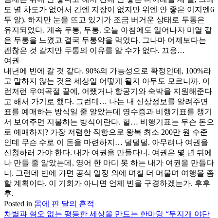
도 별 차도가 없어서 간엔 지장이 없지만 위엔 안 좋은 이지엔6
두 알). 하지만 눈을 뜨고 있기가 조금 버거운 상태로 두통은
유지되었다. 계속 두통, 두통. 오늘 아침에도 일어나자 미열 같
은 두통을 느꼈고 결국 두통약을 먹었다. 그나마 어제보다는
괜찮은 것 같지만 두통의 이유를 알 수가 없다. 끄응…
여권
내년에 빈에 갈 것 같다. 90%의 가능성으로 확정인데, 100%라
고 말하지 않는 것은 세상일 어떻게 될지 아무도 모르니까. 이
런저런 우여곡절 끝에, 어쨌거나 항공기와 숙박을 지원해준다
고 해서 가기로 했다. 그런데… 나는 내 신상정보를 알려주면
표를 예매하는 방식일 줄 알았는데 영수증과 비행기표를 챙기
서 보여주면 지불하는 방식이란다. 헐… 비행기표는 무슨 돈으
로 예매하지? 가장 저렴한 직항으로 왕복 최소 200만 원 수준
인데 무슨 수로 이 돈을 마련하지… 덜덜덜. 아무려나 여권을
신청하러 가야 한다. 내가 여권을 만들다니. 여권은 몇 년 뒤에
나 만들 줄 알았는데, 영어 한 마디 못 하는 내가 여권을 만들다
니. 그런데 빈에 가면 공식 일정 외에 며칠 더 머물며 여행을 좀
할 계획이다. 이 기회가 아니면 언제 빈을 구경하겠는가. 후후
후.
Posted in
몸에 핀 달의 흔적
차별과 혐오 없는 평등한 세상을 만드는 한마당 “무지개 야단
글