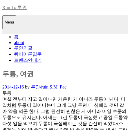
Skip
Run To 루인
to
content
Menu
홈
about
루인의글
퀴어이론입문
트랜스연대기
두통, 여권
Posted
2014-12-16
by
루인/ruin S.M. Pae
on
두통
며칠 전부터 자고 일어나면 개운한 게 아니라 두통이 난다. 미
열처럼 두통이 일어나는데 그게 그냥 두면 더 심해질 것만 같
아 약을 먹곤 한다. 그럼 완전히 괜찮은 게 아니라 미열 수준의
두통으로 유지된다. 어제는 그런 두통이 극심했고 종일 두통약
다섯 알을 먹으며 두통이 극심해지는 것을 간신히 막았다(소
염제는 위에 안 좋다고 해서 간에 안 좋은 타이레놀 세 알, 그래