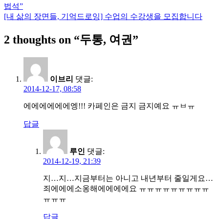
법석”
탐
[내 삶의 장면들, 기억드로잉] 수업의 수강생을 모집합니다
색
2 thoughts on “
두통, 여권
”
이브리
댓글:
2014-12-17, 08:58
에에에에에에엥!!! 카페인은 금지 금지예요 ㅠㅂㅠ
답글
루인
댓글:
2014-12-19, 21:39
지…지…지금부터는 아니고 내년부터 줄일게요…
죄에에에소옹해에에에에요 ㅠㅠㅠㅠㅠㅠㅠㅠㅠ
ㅠㅠㅠ
답글