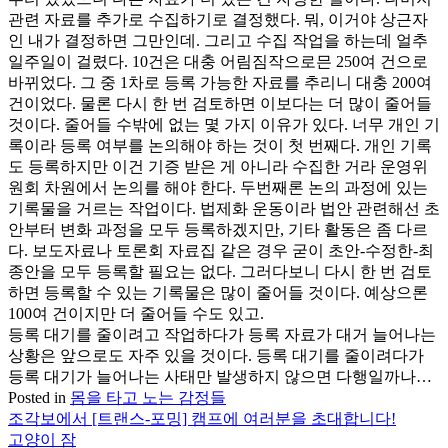
관련 자료를 추가로 수집하기로 결정했다. 뭐, 이거야 상근자
인 내가 결정하면 그만인데. 그리고 수집 작업을 하는데 얼추
일주일이 걸렸다. 10건은 대충 어림짐작으로믄 250여 건으로
바뀌었다. 그 중 1차로 등록 가능한 자료를 추리니 대충 200여
건이었다. 물론 다시 한 번 검토하면 이보다는 더 많이 줄어들
것이다. 줄어들 수밖에 없는 몇 가지 이유가 있다. 너무 개인 기
록이라 등록 여부를 논의해야 하는 것이 첫 번째다. 개인 기록
도 등록하지만 이건 기증 받은 게 아니라 수집한 거라 운영위
원회 차원에서 논의를 해야 한다. 두번째론 논의 과정에 있는
기록물을 거르는 작업이다. 법제화 운동이라 법안 관련해선 초
안부터 변화 과정을 모두 등록하겠지만, 기타 활동은 좀 다르
다. 보도자료나 토론회 자료집 같은 경우 굳이 초안-수정한-최
종안을 모두 등록할 필요는 없다. 그러다보니 다시 한 번 검토
하면 등록할 수 있는 기록물은 많이 줄어들 것이다. 예상으론
100여 건이지만 더 줄어들 수도 있고.
등록 대기를 줄이려고 작업하다가 등록 자료가 대거 늘어나는
상황은 앞으로도 자주 있을 것이다. 등록 대기를 줄이려다가
등록 대기가 늘어나는 사태만 발생하지 않으면 다행일까나…
Posted in
몸을 타고 노는 감정들
조각보에서 [트랜스-포밍] 캠프에 여러분을 초대합니다!
글
고양이 잠