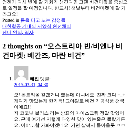
언젠가 다시 빈에 갈 기회가 생긴다면 그땐 비건마켓을 중심으
로 일정을 짤 예정입니다. 반드시! 첫날부터 비건마켓에 갈 거
라고요!
Posted in
몸을 타고 노는 감정들
대한항공 기내식-서양식 완전채식
글
젠더 인식, 역사
탐
2 thoughts on “
오스트리아 빈/비엔나 비
색
건마켓: 베간즈, 마란 비건
”
혜진
댓글:
2015-03-31, 04:30
오! 몬트리올 같겠거니 했는데 아니네요. 진짜 크다 +_+
게다가 맛있는게 한가득! 그야말로 비건 가공식품 천국
이에요!!
저 코코넛 블리스 라는 상표의 아이스크림 정말 맛있어
요. 근데 여기선 저렇게 다양한 맛이 있는줄은 몰랐거든
요. 이야…함 가봐야겠네요. 가면 살쪄서 돌아올듯 ㅋㅋ